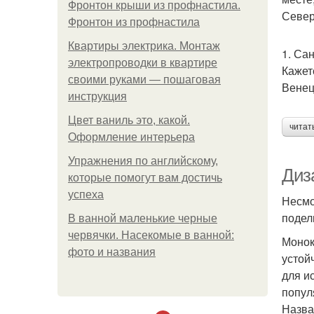
Фронтон крыши из профнастила.
Север
Фронтон из профнастила
Квартиры электрика. Монтаж
1. Са
электропроводки в квартире
Кажет
своими руками — пошаговая
Венец
инструкция
Цвет ваниль это, какой.
читат
Оформление интерьера
Упражнения по английскому,
Диз
которые помогут вам достичь
успеха
Несмо
подел
В ванной маленькие черные
червячки. Насекомые в ванной:
Монок
фото и названия
устой
для и
попул
Назва