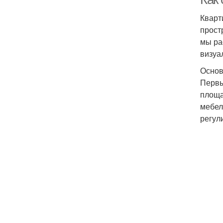
Кварт
прост
мы ра
визуа
Основ
Первы
площа
мебел
регул