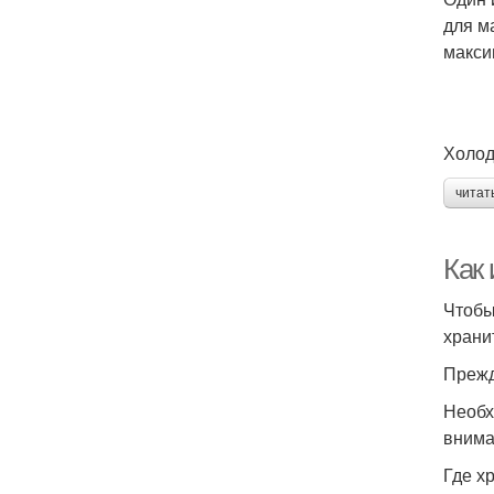
для м
макси
Холод
читат
Как
Чтобы
храни
Прежд
Необх
внима
Где х