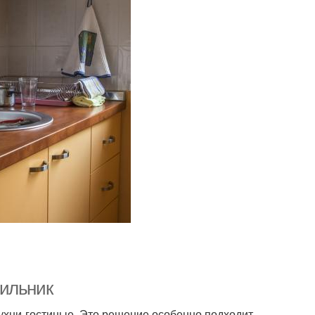
дильник
хни-гостиные. Это решение особенно подходит