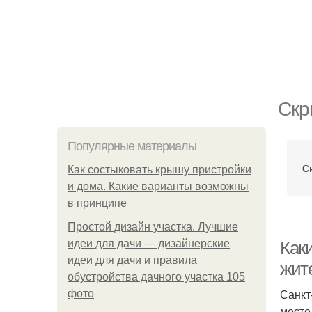
Скр
Популярные материалы
С
Как состыковать крышу пристройки
и дома. Какие варианты возможны
в принципе
Простой дизайн участка. Лучшие
идеи для дачи — дизайнерские
Как
идеи для дачи и правила
жит
обустройства дачного участка 105
Санкт
фото
месте