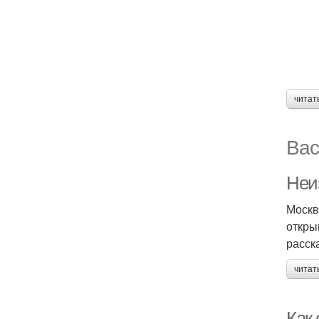
читат
Вас
Неи
Москв
откры
расск
читат
Как 