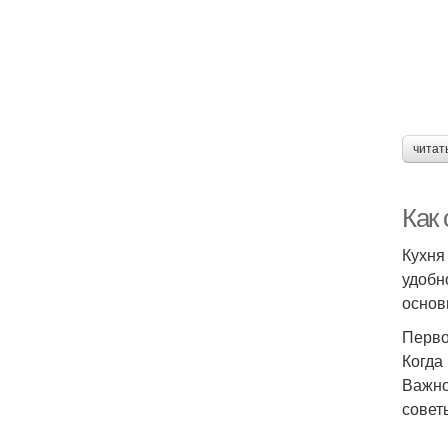
читат
Как
Кухня
удобн
основ
Перво
Когда
Важно
совет