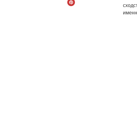
сходс
именн