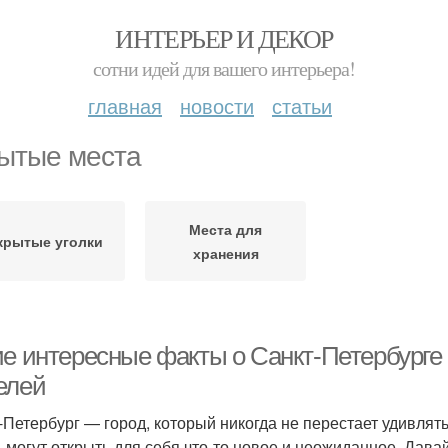
ИНТЕРЬЕР И ДЕКОР
сотни идей для вашего интерьера!
главная
новости
статьи
ытые места
Места для
крытые уголки
хранения
ие интересные факты о Санкт-Петербурге
елей
-Петербург — город, который никогда не перестает удивлять
, могут открыть для себя что-то новое и неожиданное. Дава