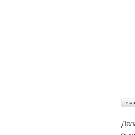
читат
Дел
Один 