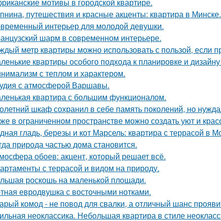
риканские мотивы в городской квартире.
пнина, путешествия и красные акценты: квартира в Минске.
временный интерьер для молодой девушки.
анцузский шарм в современном интерьере.
ждый метр квартиры можно использовать с пользой, если 
ленькие квартиры особого подхода к планировке и дизайну
нимализм с теплом и характером.
удия с атмосферой Варшавы.
ленькая квартира с большим функционалом.
олетний шкаф сохранил в себе память поколений, но нужд
же в ограниченном пространстве можно создать уют и красо
дная гладь, березы и кот Марсель: квартира с террасой в М
гда природа частью дома становится.
мосфера обоев: акцент, который решает всё.
артаменты с террасой и видом на природу.
льшая роскошь на маленькой площади.
тная евродвушка с восточными нотками.
арый комод - не повод для свалки, а отличный шанс прояв
ильная неоклассика. Небольшая квартира в стиле неокласси