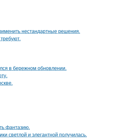
применить нестандартные решения.
 требуют.
ался в бережном обновлении.
ту.
оскве.
ить фантазию.
ки светлой и элегантной получилась.