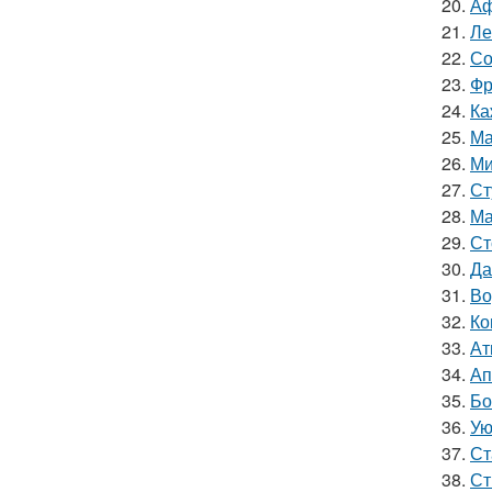
20.
Аф
21.
Ле
22.
Со
23.
Фр
24.
Ка
25.
Ма
26.
Ми
27.
Ст
28.
Ма
29.
Ст
30.
Да
31.
Во
32.
Ко
33.
Ат
34.
Ап
35.
Бо
36.
Ую
37.
Ст
38.
Ст