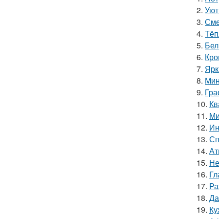
2.
Уют
3.
Сме
4.
Тёп
5.
Бел
6.
Кро
7.
Ярк
8.
Мин
9.
Гра
10.
Кв
11.
Ми
12.
Ин
13.
Сп
14.
Ат
15.
Не
16.
Гл
17.
Ра
18.
Да
19.
Ку