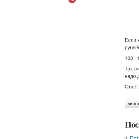
Если 
рубле
100 : 
Так с
надо 
Ответ:
читат
Пос
1.
Пот