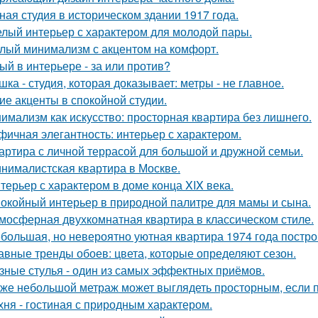
ная студия в историческом здании 1917 года.
лый интерьер с характером для молодой пары.
лый минимализм с акцентом на комфорт.
ый в интерьере - за или против?
шка - студия, которая доказывает: метры - не главное.
ие акценты в спокойной студии.
имализм как искусство: просторная квартира без лишнего.
фичная элегантность: интерьер с характером.
артира с личной террасой для большой и дружной семьи.
нималистская квартира в Москве.
терьер с характером в доме конца XIX века.
окойный интерьер в природной палитре для мамы и сына.
мосферная двухкомнатная квартира в классическом стиле.
большая, но невероятно уютная квартира 1974 года постро
авные тренды обоев: цвета, которые определяют сезон.
зные стулья - один из самых эффектных приёмов.
же небольшой метраж может выглядеть просторным, если п
хня - гостиная с природным характером.