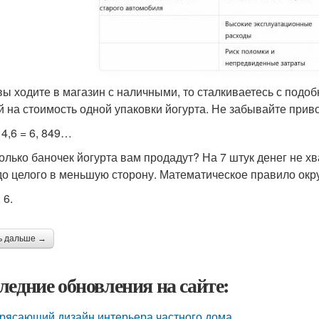
вы ходите в магазин с наличными, то сталкиваетесь с под
й на стоимость одной упаковки йогурта. Не забывайте прив
14,6 = 6, 849…
колько баночек йогурта вам продадут? На 7 штук денег не хв
до целого в меньшую сторону. Математическое правило окру
 6.
ь дальше →
ледние обновления на сайте:
рясающий дизайн интерьера частного дома.