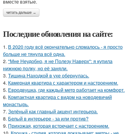
вместе взятые.
читать дальше →
Последние обновления на сайте:
1.
В 2020 году всё окончательно сломалось - я просто
больше не тянула всё одна.
2.
"Мне Неудобно, я не Полезу Наверх": я купила
нижнюю полку, но её заняли.
3.
Тишина Находкой в ухе обернулась.
4.
Камерная квартира с характером и настроением.
5.
Евродвушка, где каждый метр работает на комфорт.
6.
Компактная квартира с видом на новодевичий
монастырь.
7.
Зелёный как главный акцент интерьера.
8.
Белый в интерьере - за или против?
9.
Прихожая, которая встречает с настроением.
10.
Крошка - студия, которая доказывает: метры - не