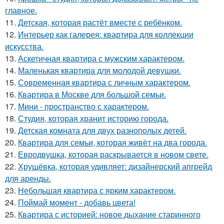
главное.
11.
Детская, которая растёт вместе с ребёнком.
12.
Интерьер как галерея: квартира для коллекции
искусства.
13.
Аскетичная квартира с мужским характером.
14.
Маленькая квартира для молодой девушки.
15.
Современная квартира с личным характером.
16.
Квартира в Москве для большой семьи.
17.
Мини - пространство с характером.
18.
Студия, которая хранит историю города.
19.
Детская комната для двух разнополых детей.
20.
Квартира для семьи, которая живёт на два города.
21.
Евродвушка, которая раскрывается в новом свете.
22.
Хрущёвка, которая удивляет: дизайнерский апгрейд
для аренды.
23.
Небольшая квартира с ярким характером.
24.
Поймай момент - добавь цвета!
25.
Квартира с историей: новое дыхание старинного