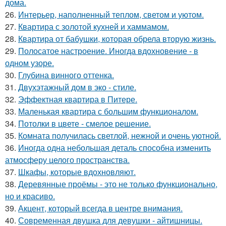
дома.
26.
Интерьер, наполненный теплом, светом и уютом.
27.
Квартира с золотой кухней и хаммамом.
28.
Квартира от бабушки, которая обрела вторую жизнь.
29.
Полосатое настроение. Иногда вдохновение - в
одном узоре.
30.
Глубина винного оттенка.
31.
Двухэтажный дом в эко - стиле.
32.
Эффектная квартира в Питере.
33.
Маленькая квартира с большим функционалом.
34.
Потолки в цвете - смелое решение.
35.
Комната получилась светлой, нежной и очень уютной.
36.
Иногда одна небольшая деталь способна изменить
атмосферу целого пространства.
37.
Шкафы, которые вдохновляют.
38.
Деревянные проёмы - это не только функционально,
но и красиво.
39.
Акцент, который всегда в центре внимания.
40.
Современная двушка для девушки - айтишницы.