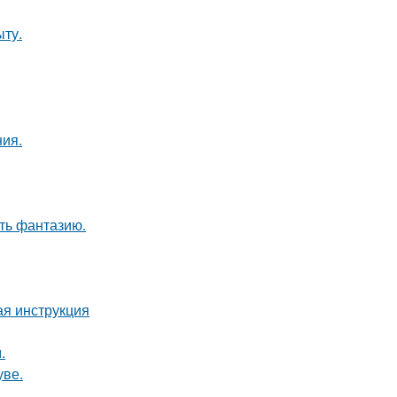
ыту.
ия.
ить фантазию.
ая инструкция
.
уве.