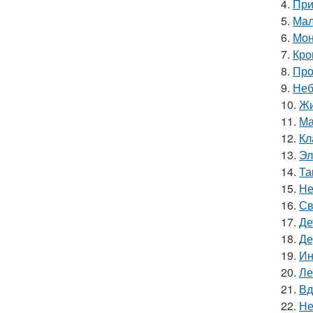
4.
При
5.
Мал
6.
Мон
7.
Кро
8.
Про
9.
Неб
10.
Жи
11.
Ма
12.
Кл
13.
Эл
14.
Та
15.
Не
16.
Св
17.
Де
18.
Де
19.
Ин
20.
Ле
21.
Вд
22.
Не