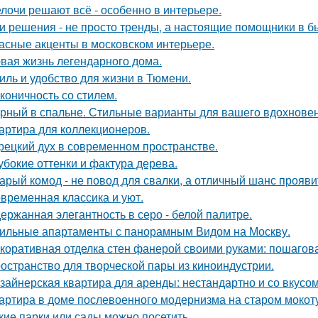
лочи решают всё - особенно в интерьере.
и решения - не просто тренды, а настоящие помощники в б
асные акценты в московском интерьере.
вая жизнь легендарного дома.
иль и удобство для жизни в Тюмени.
коничность со стилем.
рный в спальне. Стильные варианты для вашего вдохновен
артира для коллекционеров.
рецкий дух в современном пространстве.
убокие оттенки и фактура дерева.
арый комод - не повод для свалки, а отличный шанс прояв
временная классика и уют.
ержанная элегантность в серо - белой палитре.
ильные апартаменты с панорамным Видом на Москву.
коративная отделка стен фанерой своими руками: пошагов
остранство для творческой пары из киноиндустрии.
зайнерская квартира для аренды: нестандартно и со вкусом
артира в доме послевоенного модернизма на старом мокот
кие парки или сады можно посетить