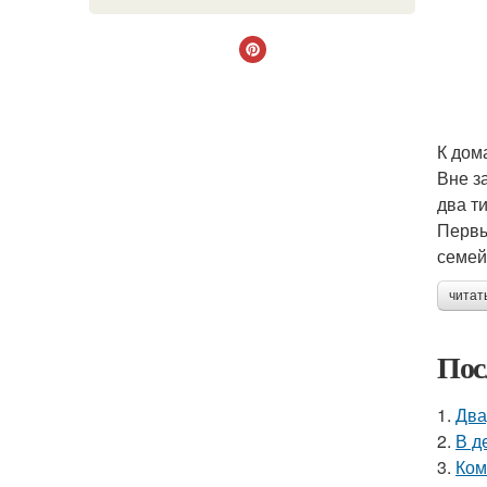
К дом
Вне з
два ти
Первы
семей
читат
Пос
1.
Два
2.
В д
3.
Ком