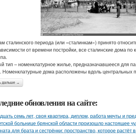
ам сталинского периода (или «сталинкам») принято относить
ависимости от времени постройки, все сталинские дома по 
па.
й тип – номенклатурное жилье, предназначавшееся для па
. Номенклатурные дома расположены вдоль центральных п
ь дальше →
ледние обновления на сайте:
дцать семь лет, своя квартира, диплом, работа мечты и пре
етской больнице брянской области произошло настоящее чу
ната для брата и сестрёнки: пространство, которое растёт в