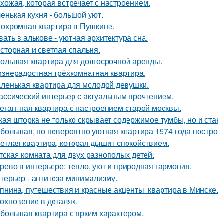
хожая, которая встречает с настроением.
енькая кухня - большой уют.
охромная квартира в Пушкине.
вать в алькове - уютная архитектура сна.
сторная и светлая спальня.
ольшая квартира для долгосрочной аренды.
знерадостная трёхкомнатная квартира.
ленькая квартира для молодой девушки.
ассический интерьер с актуальным прочтением.
егантная квартира с настроением старой москвы.
кая шторка не только скрывает содержимое тумбы, но и ст
большая, но невероятно уютная квартира 1974 года постро
етлая квартира, которая дышит спокойствием.
тская комната для двух разнополых детей.
рево в интерьере: тепло, уют и природная гармония.
терьер - антитеза минимализму.
пнина, путешествия и красные акценты: квартира в Минске.
охновение в деталях.
большая квартира с ярким характером.