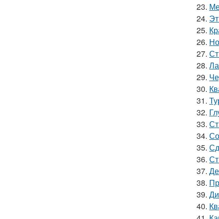
23.
Ме
24.
Эт
25.
Кр
26.
Но
27.
Ст
28.
Ла
29.
Че
30.
Кв
31.
Ту
32.
Гл
33.
Ст
34.
Со
35.
Сд
36.
Ст
37.
Де
38.
Пр
39.
Ди
40.
Кв
41.
Ка