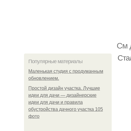
См 
Стал
Популярные материалы
Маленькая студия с продуманным
обновлением.
Простой дизайн участка. Лучшие
идеи для дачи — дизайнерские
идеи для дачи и правила
обустройства дачного участка 105
фото