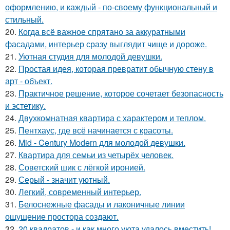
оформлению, и каждый - по-своему функциональный и
стильный.
20.
Когда всё важное спрятано за аккуратными
фасадами, интерьер сразу выглядит чище и дороже.
21.
Уютная студия для молодой девушки.
22.
Простая идея, которая превратит обычную стену в
арт - объект.
23.
Практичное решение, которое сочетает безопасность
и эстетику.
24.
Двухкомнатная квартира с характером и теплом.
25.
Пентхаус, где всё начинается с красоты.
26.
Mid - Century Modern для молодой девушки.
27.
Квартира для семьи из четырёх человек.
28.
Советский шик с лёгкой иронией.
29.
Серый - значит уютный.
30.
Легкий, современный интерьер.
31.
Белоснежные фасады и лаконичные линии
ощущение простора создают.
32.
20 квадратов - и как много уюта удалось вместить!