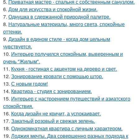
5.
Приватная мастер - спальня с собственным санузлом.
6.
Дом для искусства и спокойной жизни.
7.
Однушка в сдержанной природной палитре.
8.
Натуральные материалы, много света, спокойные
оттенки.
9.
Дизайн в едином стиле - когда дом цельным
чувствуется.
10.
Интерьер получился спокойным, выверенным и
очень "Жилым".
11.
Кухня - гостиная с акцентом на дерево и свет.
12.
Зонирование кровати с помощью штор.
13.
С новым годом!
14.
Квартира - студия с зонированием.
15.
Интерьер с настроением путешествий и азиатского
спокойствия.
16.
Когда дизайн не кричит, а успокаивает.
17.
Закатный розовый и свежая зелень.
18.
Однокомнатная квартира с личным характером.
19.
Лоджия мечты. Два совершенно разных подхода к