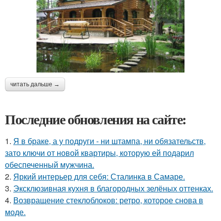
читать дальше →
Последние обновления на сайте:
1.
Я в браке, а у подруги - ни штампа, ни обязательств,
зато ключи от новой квартиры, которую ей подарил
обеспеченный мужчина.
2.
Яркий интерьер для себя: Сталинка в Самаре.
3.
Эксклюзивная кухня в благородных зелёных оттенках.
4.
Возвращение стеклоблоков: ретро, которое снова в
моде.