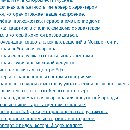
фичная элегантность: интерьер с характером.
ня, которая отражает ваше настроение.
лёная прихожая как первое впечатление дома.
кая квартира в сталинском доме с характером.
м, в который хочется возвращаться.
очевидная красота сложных решений в Москве - сити.
тная небольшая квартира.
тная евродвушка со стильными акцентами.
тная студия для молодой девушки.
инственный сад в центре Уфы.
терьер, наполненный светом и историями.
зайнеры создали атмосферу уюта и легкой роскоши - здесь
лочи решают всё - особенно в интерьере.
тная однокомнатная квартира для посуточной аренды.
очные ниши с арт - акцентом в спальне.
артира от бабушки, которая обрела вторую жизнь.
т в деталях: плетёные корзины в интерьере.
артира с видом, который вдохновляет.