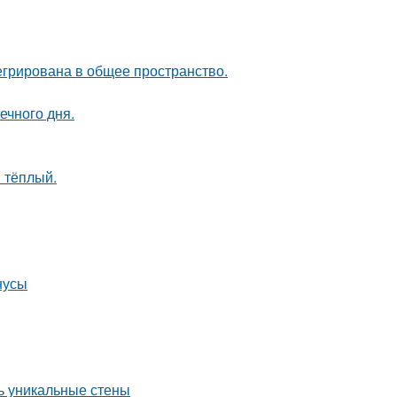
егрирована в общее пространство.
ечного дня.
 тёплый.
нусы
ть уникальные стены