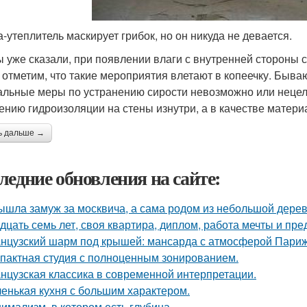
а-утеплитель маскирует грибок, но он никуда не девается.
ы уже сказали, при появлении влаги с внутренней стороны 
 отметим, что такие мероприятия влетают в копеечку. Бываю
альные меры по устранению сирости невозможно или нецеле
ению гидроизоляции на стены изнутри, а в качестве материа
ь дальше →
ледние обновления на сайте:
ышла замуж за москвича, а сама родом из небольшой дерев
дцать семь лет, своя квартира, диплом, работа мечты и пре
нцузский шарм под крышей: мансарда с атмосферой Париж
пактная студия с полноценным зонированием.
нцузская классика в современной интерпретации.
енькая кухня с большим характером.
имализм, в котором есть глубина.