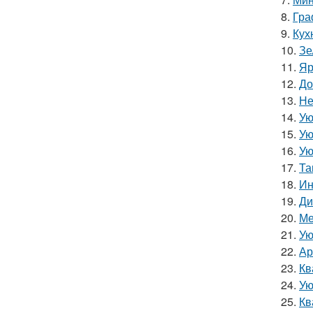
8.
Гра
9.
Кух
10.
Зе
11.
Яр
12.
До
13.
Не
14.
Ую
15.
Ую
16.
Ую
17.
Та
18.
Ин
19.
Ди
20.
Ме
21.
Ую
22.
Ар
23.
Кв
24.
Ую
25.
Кв