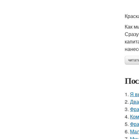
Краск
Как м
Сразу
капит
нанес
читат
Пос
1.
Я в
2.
Два
3.
Фра
4.
Ком
5.
Фра
6.
Мал
7.
Мин