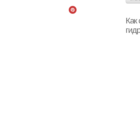
Как 
гид