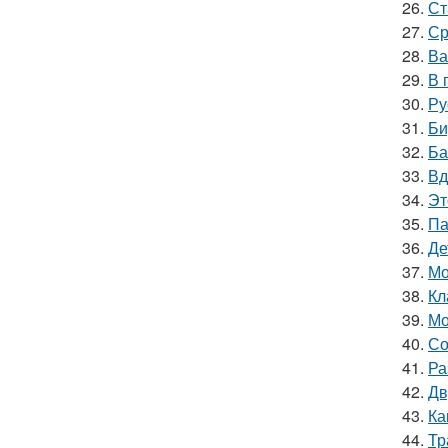
26.
Ст
27.
Ср
28.
Ва
29.
В 
30.
Ру
31.
Би
32.
Ба
33.
Вд
34.
Эт
35.
Па
36.
Де
37.
Мо
38.
Кл
39.
Мо
40.
Со
41.
Ра
42.
Дв
43.
Ка
44.
Тр