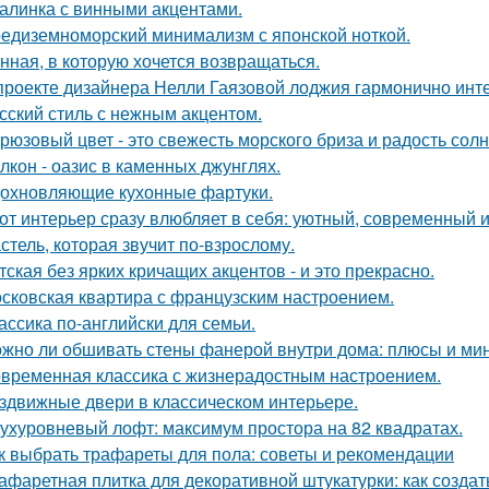
алинка с винными акцентами.
едиземноморский минимализм с японской ноткой.
нная, в которую хочется возвращаться.
проекте дизайнера Нелли Гаязовой лоджия гармонично инт
сский стиль с нежным акцентом.
рюзовый цвет - это свежесть морского бриза и радость солн
лкон - оазис в каменных джунглях.
охновляющие кухонные фартуки.
от интерьер сразу влюбляет в себя: уютный, современный и
стель, которая звучит по-взрослому.
тская без ярких кричащих акцентов - и это прекрасно.
сковская квартира с французским настроением.
ассика по-английски для семьи.
жно ли обшивать стены фанерой внутри дома: плюсы и ми
временная классика с жизнерадостным настроением.
здвижные двери в классическом интерьере.
ухуровневый лофт: максимум простора на 82 квадратах.
к выбрать трафареты для пола: советы и рекомендации
афаретная плитка для декоративной штукатурки: как созда