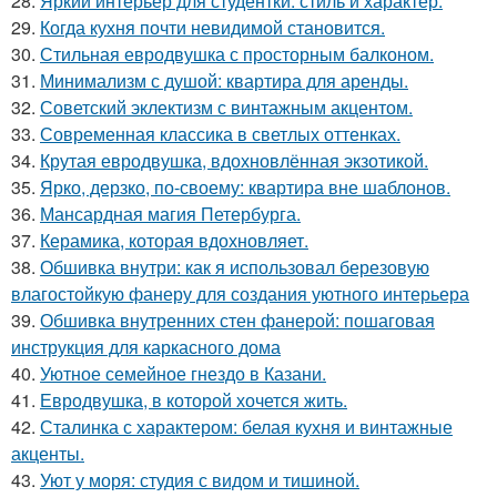
28.
Яркий интерьер для студентки: стиль и характер.
29.
Когда кухня почти невидимой становится.
30.
Стильная евродвушка с просторным балконом.
31.
Минимализм с душой: квартира для аренды.
32.
Советский эклектизм с винтажным акцентом.
33.
Современная классика в светлых оттенках.
34.
Крутая евродвушка, вдохновлённая экзотикой.
35.
Ярко, дерзко, по-своему: квартира вне шаблонов.
36.
Мансардная магия Петербурга.
37.
Керамика, которая вдохновляет.
38.
Обшивка внутри: как я использовал березовую
влагостойкую фанеру для создания уютного интерьера
39.
Обшивка внутренних стен фанерой: пошаговая
инструкция для каркасного дома
40.
Уютное семейное гнездо в Казани.
41.
Евродвушка, в которой хочется жить.
42.
Сталинка с характером: белая кухня и винтажные
акценты.
43.
Уют у моря: студия с видом и тишиной.