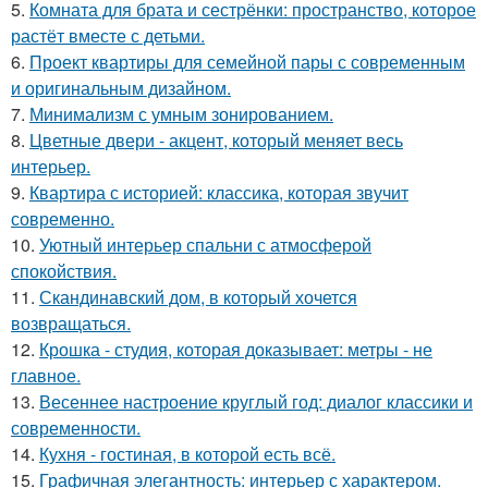
5.
Комната для брата и сестрёнки: пространство, которое
растёт вместе с детьми.
6.
Проект квартиры для семейной пары с современным
и оригинальным дизайном.
7.
Минимализм с умным зонированием.
8.
Цветные двери - акцент, который меняет весь
интерьер.
9.
Квартира с историей: классика, которая звучит
современно.
10.
Уютный интерьер спальни с атмосферой
спокойствия.
11.
Скандинавский дом, в который хочется
возвращаться.
12.
Крошка - студия, которая доказывает: метры - не
главное.
13.
Весеннее настроение круглый год: диалог классики и
современности.
14.
Кухня - гостиная, в которой есть всё.
15.
Графичная элегантность: интерьер с характером.