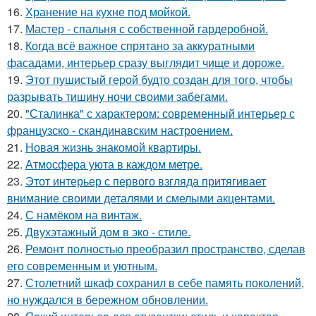
16.
Хранение на кухне под мойкой.
17.
Мастер - спальня с собственной гардеробной.
18.
Когда всё важное спрятано за аккуратными
фасадами, интерьер сразу выглядит чище и дороже.
19.
Этот пушистый герой будто создан для того, чтобы
разрывать тишину ночи своими забегами.
20.
"Сталинка" с характером: современный интерьер с
французско - скандинавским настроением.
21.
Новая жизнь знакомой квартиры.
22.
Атмосфера уюта в каждом метре.
23.
Этот интерьер с первого взгляда притягивает
внимание своими деталями и смелыми акцентами.
24.
С намёком на винтаж.
25.
Двухэтажный дом в эко - стиле.
26.
Ремонт полностью преобразил пространство, сделав
его современным и уютным.
27.
Столетний шкаф сохранил в себе память поколений,
но нуждался в бережном обновлении.