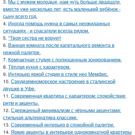
3.
Мы с мужем молодые, нам чуть больше двадцати,
вместе уже несколько лет, есть маленький ребёнок -
сыну всего год.
4.
Иногда помощь нужна в самых неожиданных
ситуациях - и спасатели всегда рядом.
5.
"Твоя сестра не ворует!
6.
Ванная комната после капитального ремонта в
нежной палитре.
7.
Компактная студия с полноценным зонированием.
8.
Тёплая кухня с характером.
9.
Интерьер яркой студии в стиле нео Мемфис.
10.
Средиземноморское настроение в сталинской
двушке в Уфе.
11.
Современная квартира с характером: спокойствие,
ритм и акценты.
12.
Сдержанный минимализм с чёрными акцентами:
стильная альтернатива классике.
13.
Современный интерьер в спокойной палитре.
14.
Яркие акценты в интерьере однокомнатной квартиры