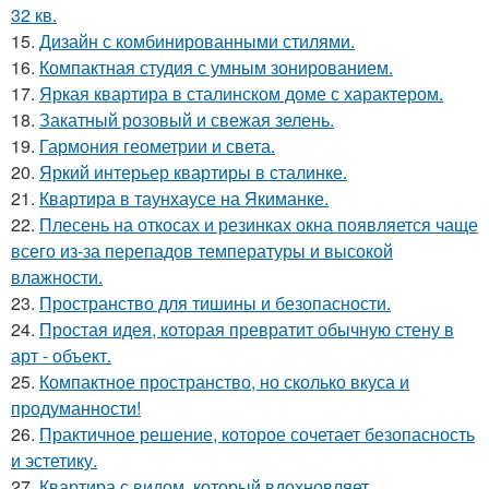
32 кв.
15.
Дизайн с комбинированными стилями.
16.
Компактная студия с умным зонированием.
17.
Яркая квартира в сталинском доме с характером.
18.
Закатный розовый и свежая зелень.
19.
Гармония геометрии и света.
20.
Яркий интерьер квартиры в сталинке.
21.
Квартира в таунхаусе на Якиманке.
22.
Плесень на откосах и резинках окна появляется чаще
всего из-за перепадов температуры и высокой
влажности.
23.
Пространство для тишины и безопасности.
24.
Простая идея, которая превратит обычную стену в
арт - объект.
25.
Компактное пространство, но сколько вкуса и
продуманности!
26.
Практичное решение, которое сочетает безопасность
и эстетику.
27.
Квартира с видом, который вдохновляет.