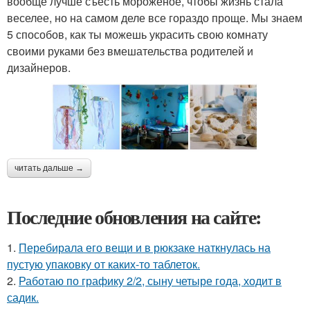
вообще лучше съесть мороженое, чтобы жизнь стала
веселее, но на самом деле все гораздо проще. Мы знаем
5 способов, как ты можешь украсить свою комнату
своими руками без вмешательства родителей и
дизайнеров.
читать дальше →
Последние обновления на сайте:
1.
Перебирала его вещи и в рюкзаке наткнулась на
пустую упаковку от каких-то таблеток.
2.
Работаю по графику 2/2, сыну четыре года, ходит в
садик.