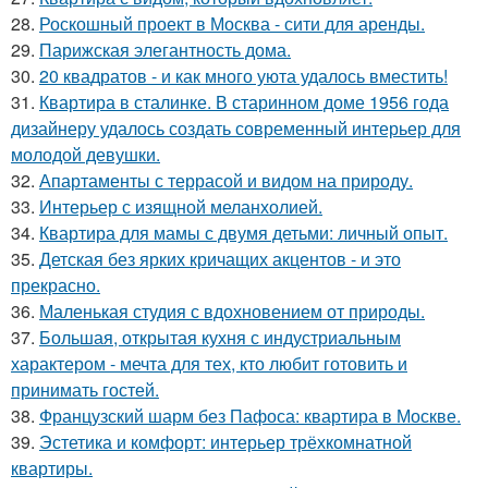
28.
Роскошный проект в Москва - сити для аренды.
29.
Парижская элегантность дома.
30.
20 квадратов - и как много уюта удалось вместить!
31.
Квартира в сталинке. В старинном доме 1956 года
дизайнеру удалось создать современный интерьер для
молодой девушки.
32.
Апартаменты с террасой и видом на природу.
33.
Интерьер с изящной меланхолией.
34.
Квартира для мамы с двумя детьми: личный опыт.
35.
Детская без ярких кричащих акцентов - и это
прекрасно.
36.
Маленькая студия с вдохновением от природы.
37.
Большая, открытая кухня с индустриальным
характером - мечта для тех, кто любит готовить и
принимать гостей.
38.
Французский шарм без Пафоса: квартира в Москве.
39.
Эстетика и комфорт: интерьер трёхкомнатной
квартиры.