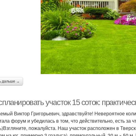
ь дальше →
спланировать участок 15 соток: практиче
емый Виктор Григорьевич, здравствуйте! Невероятное коли
тала форум и убедилась в том, что действительно, есть за ч
ь)Взгляните, пожалуйста. Наш участок расположен в Тверск
ом на юг, примерно 3 градуса), прямоугольный, 30 м × 50