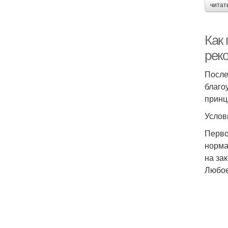
читат
Как
рек
После
благо
принц
Услов
Перво
норма
на за
Любое