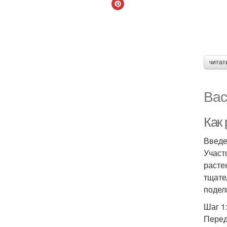
читат
Вас
Как 
Введ
Участ
расте
тщате
подел
Шаг 1
Перед