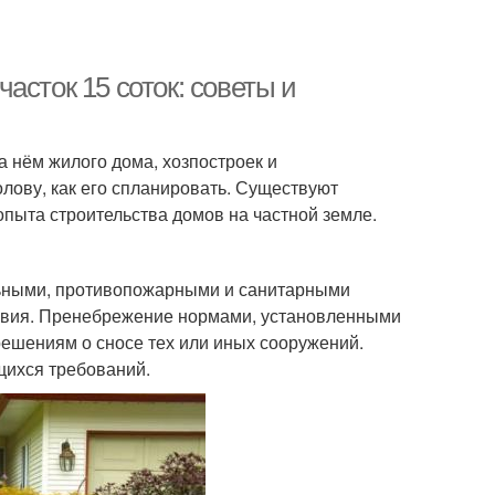
асток 15 соток: советы и
 нём жилого дома, хозпостроек и
олову, как его спланировать. Существуют
пыта строительства домов на частной земле.
льными, противопожарными и санитарными
овия. Пренебрежение нормами, установленными
решениям о сносе тех или иных сооружений.
щихся требований.