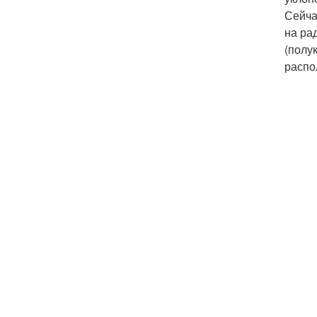
Сейча
на ра
(полу
распо