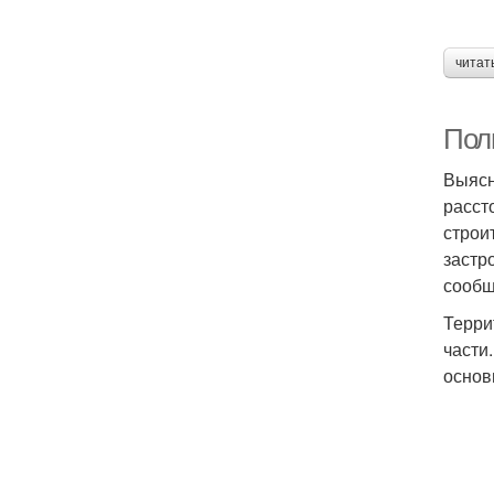
читат
Полн
Выясн
расст
строи
застр
сообщ
Терри
части
основ