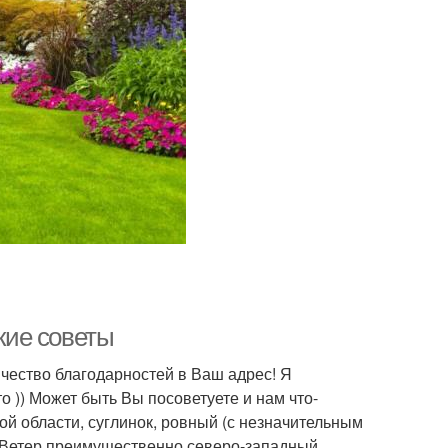
ские советы
чество благодарностей в Ваш адрес! Я
то )) Может быть Вы посоветуете и нам что-
ой области, суглинок, ровный (с незначительным
 м. Ветер преимущественно северо-западный…