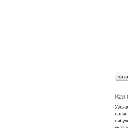
читат
Как 
Уважа
полис
нибуд
уклон