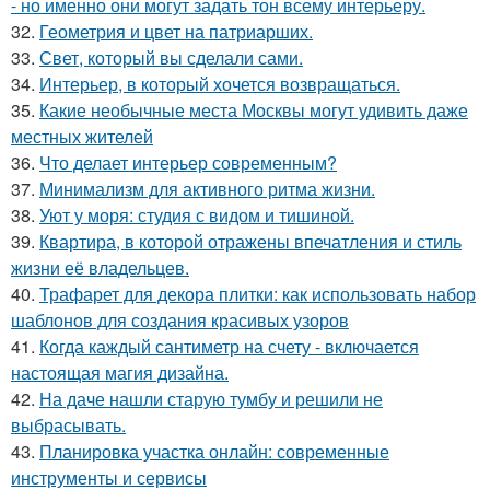
- но именно они могут задать тон всему интерьеру.
32.
Геометрия и цвет на патриарших.
33.
Свет, который вы сделали сами.
34.
Интерьер, в который хочется возвращаться.
35.
Какие необычные места Москвы могут удивить даже
местных жителей
36.
Что делает интерьер современным?
37.
Минимализм для активного ритма жизни.
38.
Уют у моря: студия с видом и тишиной.
39.
Квартира, в которой отражены впечатления и стиль
жизни её владельцев.
40.
Трафарет для декора плитки: как использовать набор
шаблонов для создания красивых узоров
41.
Когда каждый сантиметр на счету - включается
настоящая магия дизайна.
42.
На даче нашли старую тумбу и решили не
выбрасывать.
43.
Планировка участка онлайн: современные
инструменты и сервисы