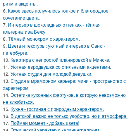
ритм и акценты.
6.
Какое здесь получилось тонкое и благородное
сочетание цвета.
7.
Интерьер в шоколадных оттенках - тёплая
альтернатива Бежу.
8.
Тёмный монохром с характером.
9.
Цвета и текстуры: уютный интерьер в Санкт-
петербурге.
10.
Квартира с непростой планировкой в Минске.
11.
Уютная евродвушка со стильными акцентами.
12.
Уютная студия для молодой девушки.
13.
Студия в мраморном карьере: мини - пространство с
характером.
14.
Эстетика кухонных фартуков, в которую невозможно
не влюбиться.
15.
Кухня - гостиная с природным характером.
16.
В детской важно не только удобство, но и атмосфера.
17.
Поймай момент - добавь цвета!
18.
Этнический характер с калининградским