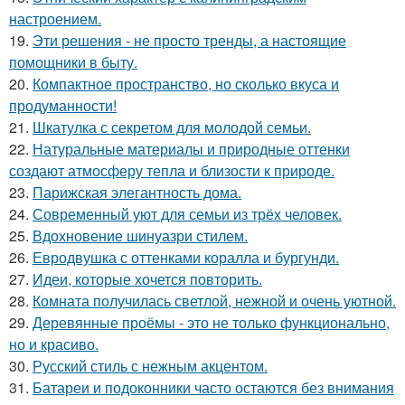
настроением.
19.
Эти решения - не просто тренды, а настоящие
помощники в быту.
20.
Компактное пространство, но сколько вкуса и
продуманности!
21.
Шкатулка с секретом для молодой семьи.
22.
Натуральные материалы и природные оттенки
создают атмосферу тепла и близости к природе.
23.
Парижская элегантность дома.
24.
Современный уют для семьи из трёх человек.
25.
Вдохновение шинуазри стилем.
26.
Евродвушка с оттенками коралла и бургунди.
27.
Идеи, которые хочется повторить.
28.
Комната получилась светлой, нежной и очень уютной.
29.
Деревянные проёмы - это не только функционально,
но и красиво.
30.
Русский стиль с нежным акцентом.
31.
Батареи и подоконники часто остаются без внимания