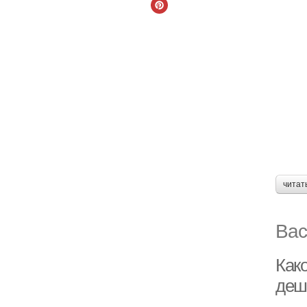
читат
Вас
Како
деш