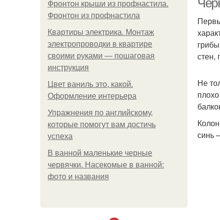
Чер
Фронтон крыши из профнастила.
Фронтон из профнастила
Первы
харак
Квартиры электрика. Монтаж
грибы
электропроводки в квартире
стен, 
своими руками — пошаговая
инструкция
Не то
Цвет ваниль это, какой.
плохо
Оформление интерьера
балко
Упражнения по английскому,
Колон
которые помогут вам достичь
синь –
успеха
В ванной маленькие черные
червячки. Насекомые в ванной:
фото и названия