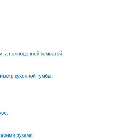
м, а полноценной комнатой.
иметр кухонной тумбы.
уве.
 своими руками