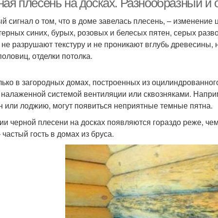
ная плесень на досках. Разнообразный и
й сигнал о том, что в доме завелась плесень, – изменение
терных синих, бурых, розовых и белесых пятен, серых раз
 не разрушают текстуру и не проникают вглубь древесины,
половиц, отделки потолка.
лько в загородных домах, построенных из оцилиндрованного 
 налаженной системой вентиляции или сквозняками. Наприм
н или лоджию, могут появиться неприятные темные пятна.
ии черной плесени на досках появляются гораздо реже, чем 
 частый гость в домах из бруса.