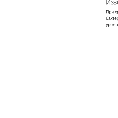
Изв
При х
бакте
урожа