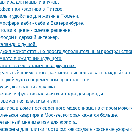
артира для мамы и внуков.
фектная квартира в Питере.
иль и удобство для жизни в Тюмени.
мосфера ваби - саби в Екатеринбурге.
толки в цвете - смелое решение.
лодой и дерзкий интерьер.
апанди с душой.
джия может стать не просто дополнительным пространство
мната в ожидании будущего.
лкон - оазис в каменных джунглях.
еальный пример того, как можно использовать каждый сант
рецкий дух в современном пространстве.
удия, которая как двушка.
етлая и функциональная квартира для аренды.
временная классика и уют.
артира в доме послевоенного модернизма на старом мокот
ленькая квартира в Москве, которая кажется больше.
егантный минимализм для юриста.
афареты для плитки 10х10 см: как создать красивые узоры