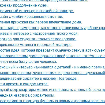
кон как продолжение кухни.
ременный интерьер в спокойной палитре.
зайн с комбинированными стилями.
лёная прихожая как первое впечатление дома.
от шкаф - пример того, как можно организовать удобное хр
жевый интерьер с настроением тихого моря.
артира для студента - только самое нужное.
риканские мотивы в городской квартире.
остая идея, которая превратит обычную стену в арт - объек
хнологии в этом доме поражают воображение - от "Умных" 
ляют всем без участия человека.
скошный интерьер начинается с деталей - и именно премиа
много творчества, чувство стиля и доля юмора - идеальны
андинавский характер в нижнем Новгороде.
т и яркость в каждом метре.
ждый метр квартиры можно использовать с пользой, если 
ендная квартира с характером.
сле ремонта квартира буквально новыми красками засияла