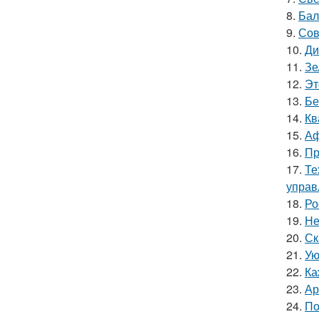
8.
Бал
9.
Сов
10.
Ди
11.
Зе
12.
Эт
13.
Бе
14.
Кв
15.
Аф
16.
Пр
17.
Те
управ
18.
Ро
19.
Не
20.
Ск
21.
Ую
22.
Ка
23.
Ар
24.
По