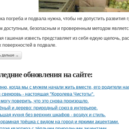
ка погреба и подвала нужна, чтобы не допустить развития г
 доступным, безопасным и проверенным методом является
я гашеная известь представляет из себя едкую щелочь, ра
 поверхностей в подвале.
ь дальше →
ледние обновления на сайте:
ню, когда мы с мужем начали жить вместе, его родители на
 свекровь - настоящая "Королева Чистоты".
 могу поверить, что это снова произошло.
ёный и дерево: природный союз в интерьере.
ьшая кухня без верхних шкафов - воздух и стиль.
орамная трёшка с видом на город и яркими акцентами.
тлая квартира с тёплыми природными акцентами.