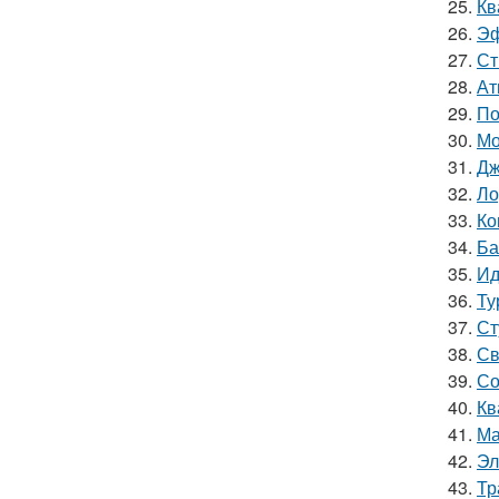
25.
Кв
26.
Эф
27.
Ст
28.
Ат
29.
По
30.
Мо
31.
Дж
32.
Ло
33.
Ко
34.
Ба
35.
Ид
36.
Ту
37.
Ст
38.
Св
39.
Со
40.
Кв
41.
Ма
42.
Эл
43.
Тр