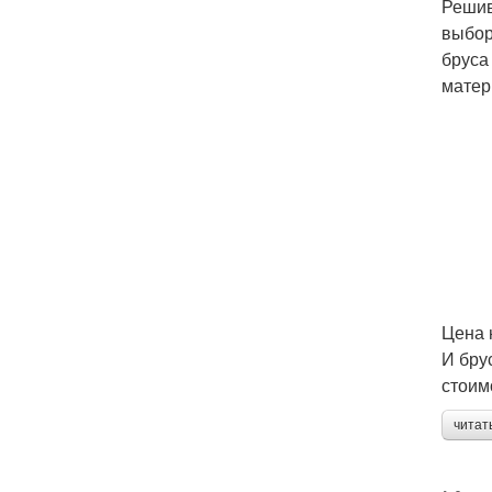
Решив
выбор
бруса
матер
Цена 
И бру
стоим
читат