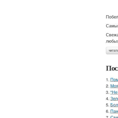
Побел
Самым
Свежа
любых
читат
Пос
1.
Пом
2.
Моя
3.
"Не
4.
Зел
5.
Бол
6.
Пан
7.
Све