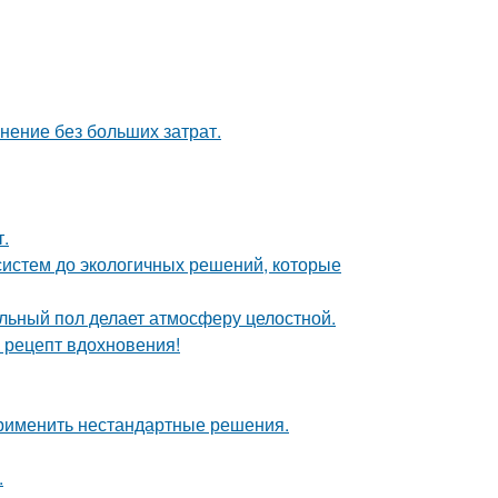
анение без больших затрат.
т.
систем до экологичных решений, которые
льный пол делает атмосферу целостной.
й рецепт вдохновения!
применить нестандартные решения.
.