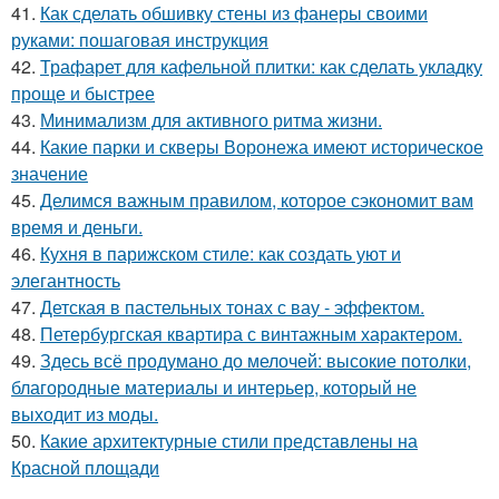
41.
Как сделать обшивку стены из фанеры своими
руками: пошаговая инструкция
42.
Трафарет для кафельной плитки: как сделать укладку
проще и быстрее
43.
Минимализм для активного ритма жизни.
44.
Какие парки и скверы Воронежа имеют историческое
значение
45.
Делимся важным правилом, которое сэкономит вам
время и деньги.
46.
Кухня в парижском стиле: как создать уют и
элегантность
47.
Детская в пастельных тонах с вау - эффектом.
48.
Петербургская квартира с винтажным характером.
49.
Здесь всё продумано до мелочей: высокие потолки,
благородные материалы и интерьер, который не
выходит из моды.
50.
Какие архитектурные стили представлены на
Красной площади