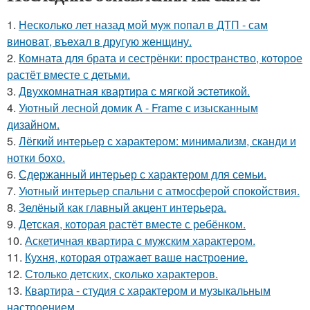
1.
Несколько лет назад мой муж попал в ДТП - сам
виноват, въехал в другую женщину.
2.
Комната для брата и сестрёнки: пространство, которое
растёт вместе с детьми.
3.
Двухкомнатная квартира с мягкой эстетикой.
4.
Уютный лесной домик A - Frame с изысканным
дизайном.
5.
Лёгкий интерьер с характером: минимализм, сканди и
нотки бохо.
6.
Сдержанный интерьер с характером для семьи.
7.
Уютный интерьер спальни с атмосферой спокойствия.
8.
Зелёный как главный акцент интерьера.
9.
Детская, которая растёт вместе с ребёнком.
10.
Аскетичная квартира с мужским характером.
11.
Кухня, которая отражает ваше настроение.
12.
Столько детских, сколько характеров.
13.
Квартира - студия с характером и музыкальным
настроением.