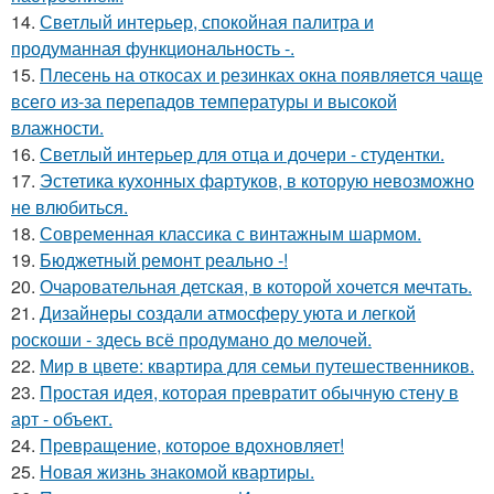
14.
Светлый интерьер, спокойная палитра и
продуманная функциональность -.
15.
Плесень на откосах и резинках окна появляется чаще
всего из-за перепадов температуры и высокой
влажности.
16.
Светлый интерьер для отца и дочери - студентки.
17.
Эстетика кухонных фартуков, в которую невозможно
не влюбиться.
18.
Современная классика с винтажным шармом.
19.
Бюджетный ремонт реально -!
20.
Очаровательная детская, в которой хочется мечтать.
21.
Дизайнеры создали атмосферу уюта и легкой
роскоши - здесь всё продумано до мелочей.
22.
Мир в цвете: квартира для семьи путешественников.
23.
Простая идея, которая превратит обычную стену в
арт - объект.
24.
Превращение, которое вдохновляет!
25.
Новая жизнь знакомой квартиры.