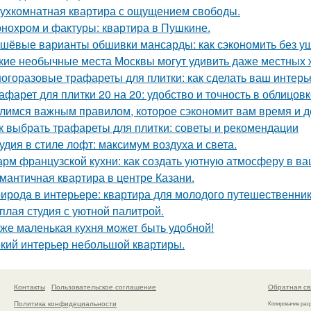
ухкомнатная квартира с ощущением свободы.
нохром и фактуры: квартира в Пушкине.
шёвые варианты обшивки мансарды: как сэкономить без у
кие необычные места Москвы могут удивить даже местных 
огоразовые трафареты для плитки: как сделать ваш интер
афарет для плитки 20 на 20: удобство и точность в облицов
лимся важным правилом, которое сэкономит вам время и д
к выбрать трафареты для плитки: советы и рекомендации
удия в стиле лофт: максимум воздуха и света.
рм французской кухни: как создать уютную атмосферу в в
мантичная квартира в центре Казани.
ирода в интерьере: квартира для молодого путешественник
плая студия с уютной палитрой.
же маленькая кухня может быть удобной!
кий интерьер небольшой квартиры.
Контакты
Пользовательское соглашение
Обратная св
Политика конфидециальности
Копирование раз