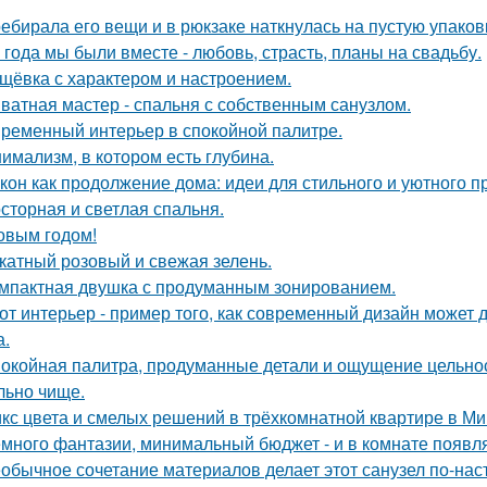
ебирала его вещи и в рюкзаке наткнулась на пустую упаковку
 года мы были вместе - любовь, страсть, планы на свадьбу.
щёвка с характером и настроением.
ватная мастер - спальня с собственным санузлом.
ременный интерьер в спокойной палитре.
имализм, в котором есть глубина.
кон как продолжение дома: идеи для стильного и уютного п
сторная и светлая спальня.
овым годом!
катный розовый и свежая зелень.
мпактная двушка с продуманным зонированием.
от интерьер - пример того, как современный дизайн может д
а.
окойная палитра, продуманные детали и ощущение цельност
льно чище.
кс цвета и смелых решений в трёхкомнатной квартире в Ми
много фантазии, минимальный бюджет - и в комнате появляе
обычное сочетание материалов делает этот санузел по-на