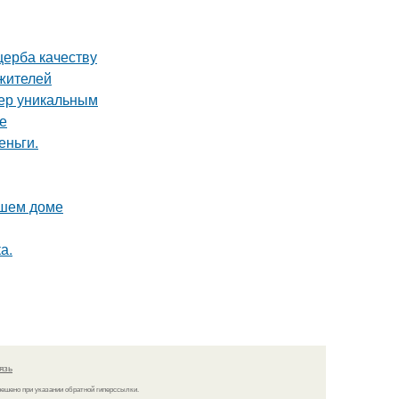
щерба качеству
жителей
ьер уникальным
ке
еньги.
ашем доме
а.
язь
решено при указании обратной гиперссылки.