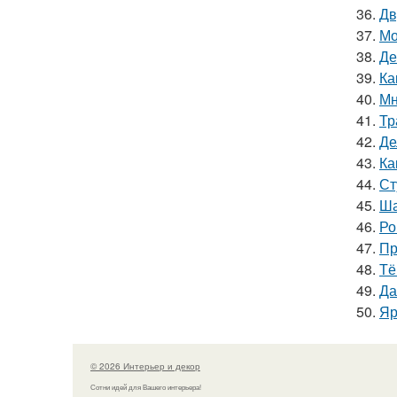
36.
Дв
37.
Мо
38.
Де
39.
Ка
40.
Мн
41.
Тр
42.
Де
43.
Ка
44.
Ст
45.
Ша
46.
Ро
47.
Пр
48.
Тё
49.
Да
50.
Яр
© 2026 Интерьер и декор
Сотни идей для Вашего интерьера!