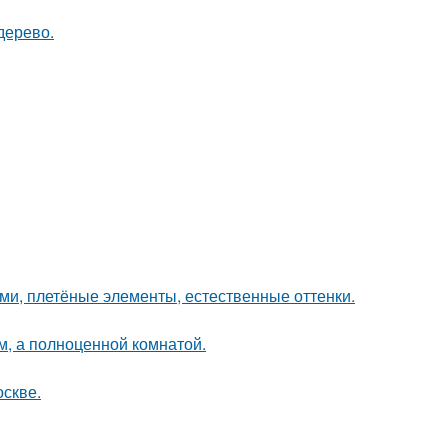
дерево.
ами, плетёные элементы, естественные оттенки.
м, а полноценной комнатой.
оскве.