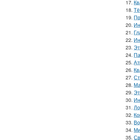
17.
Кв
18.
Тё
19.
Пр
20.
Ин
21.
Гл
22.
Ин
23.
Эт
24.
Па
25.
Ат
26.
Кв
27.
Ст
28.
Ма
29.
Эт
30.
Ин
31.
Ло
32.
Ко
33.
Во
34.
Ми
35.
Св