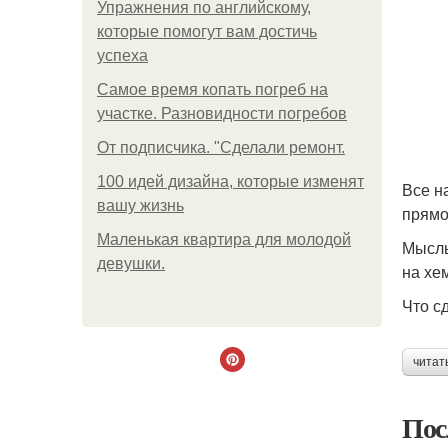
Упражнения по английскому,
которые помогут вам достичь
успеха
Самое время копать погреб на
участке. Разновидности погребов
От подписчика. "Сделали ремонт.
100 идей дизайна, которые изменят
Все н
вашу жизнь
прямо
Маленькая квартира для молодой
Мысль
девушки.
на хе
Что с
читат
Пос