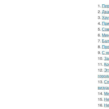
1.
Пер
2.
Два
3.
Хру
4.
При
5.
Сов
6.
Мин
7.
Бал
8.
Про
9.
С н
10.
За
11.
Ко
12.
Эт
город
13.
Сп
визуа
14.
Ми
15.
Не
16.
Не