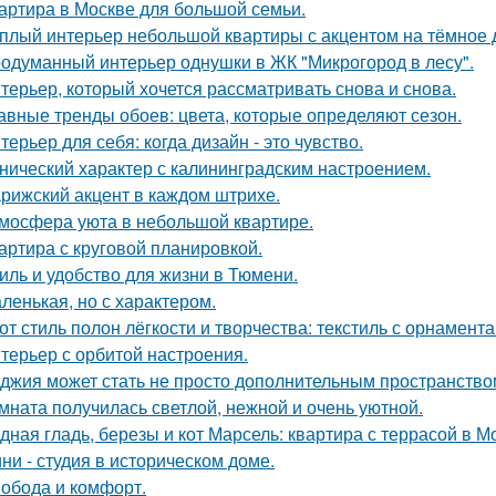
артира в Москве для большой семьи.
плый интерьер небольшой квартиры с акцентом на тёмное 
одуманный интерьер однушки в ЖК "Микрогород в лесу".
терьер, который хочется рассматривать снова и снова.
авные тренды обоев: цвета, которые определяют сезон.
терьер для себя: когда дизайн - это чувство.
нический характер с калининградским настроением.
рижский акцент в каждом штрихе.
мосфера уюта в небольшой квартире.
артира с круговой планировкой.
иль и удобство для жизни в Тюмени.
ленькая, но с характером.
от стиль полон лёгкости и творчества: текстиль с орнамент
терьер с орбитой настроения.
джия может стать не просто дополнительным пространство
мната получилась светлой, нежной и очень уютной.
дная гладь, березы и кот Марсель: квартира с террасой в М
ни - студия в историческом доме.
обода и комфорт.