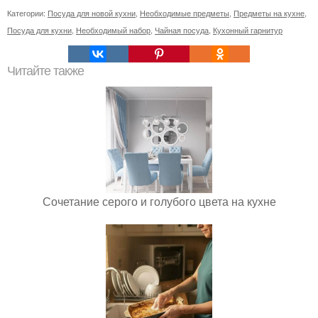
Категории:
Посуда для новой кухни
,
Необходимые предметы
,
Предметы на кухне
,
Посуда для кухни
,
Необходимый набор
,
Чайная посуда
,
Кухонный гарнитур
Читайте также
Сочетание серого и голубого цвета на кухне