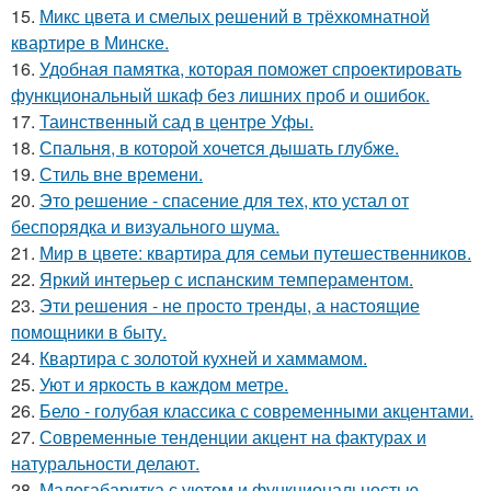
15.
Микс цвета и смелых решений в трёхкомнатной
квартире в Минске.
16.
Удобная памятка, которая поможет спроектировать
функциональный шкаф без лишних проб и ошибок.
17.
Таинственный сад в центре Уфы.
18.
Спальня, в которой хочется дышать глубже.
19.
Стиль вне времени.
20.
Это решение - спасение для тех, кто устал от
беспорядка и визуального шума.
21.
Мир в цвете: квартира для семьи путешественников.
22.
Яркий интерьер с испанским темпераментом.
23.
Эти решения - не просто тренды, а настоящие
помощники в быту.
24.
Квартира с золотой кухней и хаммамом.
25.
Уют и яркость в каждом метре.
26.
Бело - голубая классика с современными акцентами.
27.
Современные тенденции акцент на фактурах и
натуральности делают.
28.
Малогабаритка с уютом и функциональностью.