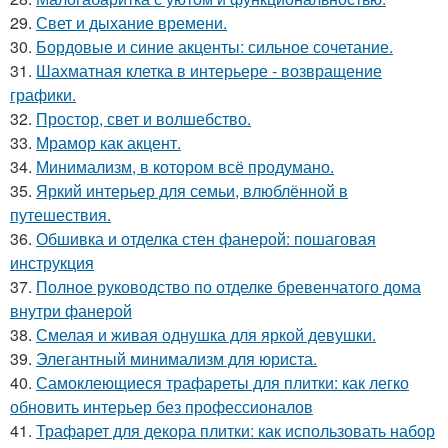
29.
Свет и дыхание времени.
30.
Бордовые и синие акценты: сильное сочетание.
31.
Шахматная клетка в интерьере - возвращение
графики.
32.
Простор, свет и волшебство.
33.
Мрамор как акцент.
34.
Минимализм, в котором всё продумано.
35.
Яркий интерьер для семьи, влюблённой в
путешествия.
36.
Обшивка и отделка стен фанерой: пошаговая
инструкция
37.
Полное руководство по отделке бревенчатого дома
внутри фанерой
38.
Смелая и живая однушка для яркой девушки.
39.
Элегантный минимализм для юриста.
40.
Самоклеющиеся трафареты для плитки: как легко
обновить интерьер без профессионалов
41.
Трафарет для декора плитки: как использовать набор