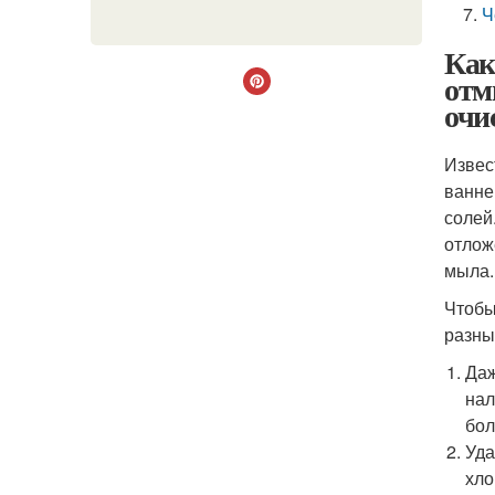
Ч
Как
отм
очи
Извес
ванне
солей
отлож
мыла.
Чтобы
разны
Даж
нал
бол
Уда
хло