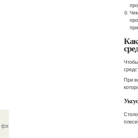
про
Чем
про
при
Как
сре
Чтобы
средс
При в
котор
Уксу
Столо
плесе
⇦