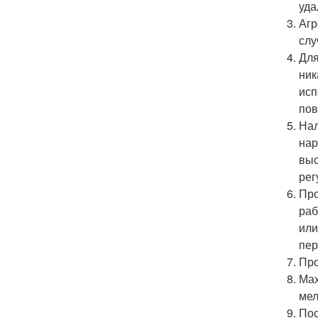
уда
Агр
слу
Для
ник
исп
пов
Нал
нар
выс
рег
Про
раб
или
пер
Про
Мах
мел
Пос