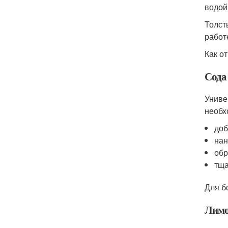
водой
Толст
работ
Как о
Сода
Униве
необх
доб
нан
обр
тща
Для б
Лимо