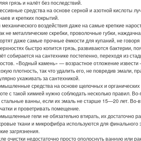
ляя грязь и налёт без последствий.
ессивные средства на основе серной и азотной кислоты лу
чаев и крепких покрытий.
 механического воздействия даже на самые крепкие наросты
ак не металлические скребки, проволочные губки, наждачн
ортят даже самые прочные ёмкости для купаний, не говоря
ерхностях быстро копится грязь, развиваются бактерии, по
ёт собирается на сантехнике постепенно, переходя из ст
остов. «Водный камень» — возрастное отложение извести 
окую плотность, так что удалить его, не повредив эмали, п
улярно ухаживать за сантехникой.
мышленные средства на основе щелочных и органических 
оте с такой химией нужно соблюдать несколько правил. Во-
 стальные ванны, если их эмаль не старше 15—20 лет. Во-
чатки и проветривать помещение.
мышленные гели не обязательно втирать, их достаточно р
ровые ткани и микрофибра используются для финального э
кие загрязнения.
ле очистки недостаточно просто ополоснуть ванную или ра