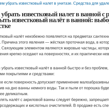
ем убрать известковый налет в унитазе. Средства для удал
 убрать известковый налет в ванной с 
ыть известковый налёт в ванной: выбор
стке
тковый налёт неизбежно появляется на предметах сантехники
. Причина этого явления — жёсткая проточная вода, в кот
. Связующим элементом являются жировые частицы, которы
ения крепко оседают на поверхностях, и их практически н
 убрать известковый налёт в ванной быстро и без проблем, 
ми покрытиями и средствами:
е если поверхность допускает применение малоабразивных
ив на дно ванны немного воды. Так и пыли от порошка буде
ее деликатным.
лять налёт с акриловой ванны следует бережно, запрещает
рсодержащих и кислотных очистителей. В продаже есть спе