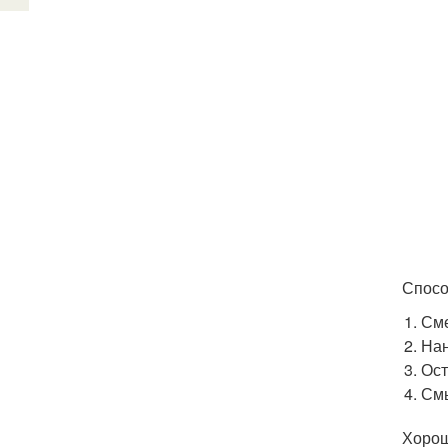
Спосо
Сме
Нан
Ост
Смы
Хорош