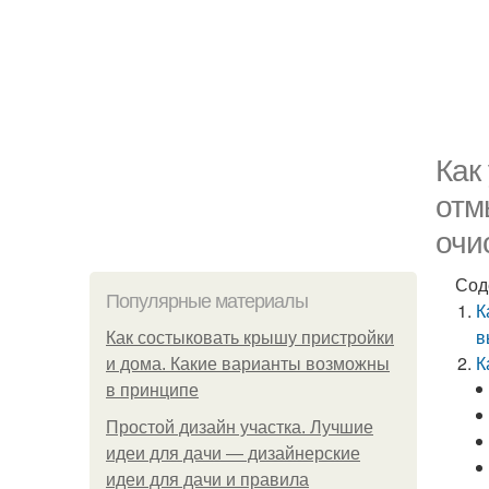
Как
отм
очи
Сод
Популярные материалы
К
в
Как состыковать крышу пристройки
К
и дома. Какие варианты возможны
в принципе
Простой дизайн участка. Лучшие
идеи для дачи — дизайнерские
идеи для дачи и правила