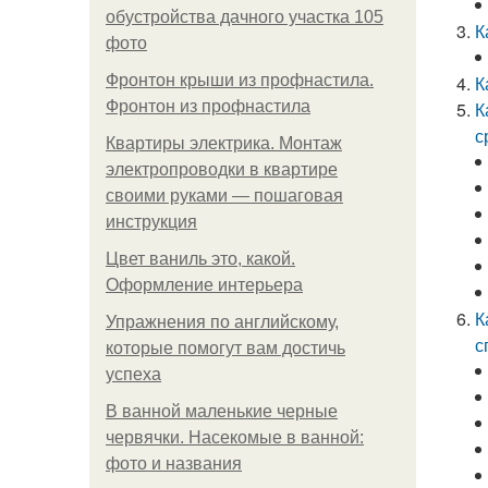
обустройства дачного участка 105
К
фото
Фронтон крыши из профнастила.
К
Фронтон из профнастила
К
с
Квартиры электрика. Монтаж
электропроводки в квартире
своими руками — пошаговая
инструкция
Цвет ваниль это, какой.
Оформление интерьера
К
Упражнения по английскому,
с
которые помогут вам достичь
успеха
В ванной маленькие черные
червячки. Насекомые в ванной:
фото и названия