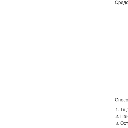
Средс
Спосо
Тща
Нан
Ост