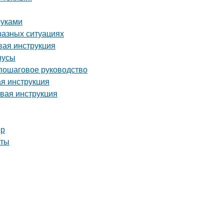
руками
разных ситуациях
вая инструкция
нусы
 пошаговое руководство
я инструкция
овая инструкция
ер
еты