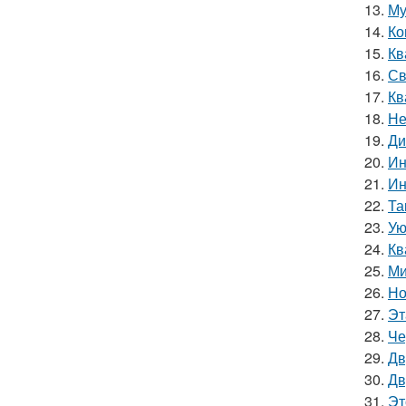
13.
Му
14.
Ко
15.
Кв
16.
Св
17.
Кв
18.
Не
19.
Ди
20.
Ин
21.
Ин
22.
Та
23.
Ую
24.
Кв
25.
Ми
26.
Но
27.
Эт
28.
Че
29.
Дв
30.
Дв
31.
Эт