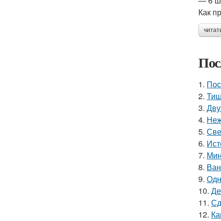
— 6 ш
Как п
читат
Пос
1.
Пос
2.
Тиш
3.
Дву
4.
Неж
5.
Све
6.
Ист
7.
Мин
8.
Ван
9.
Одн
10.
Де
11.
Сд
12.
Ка