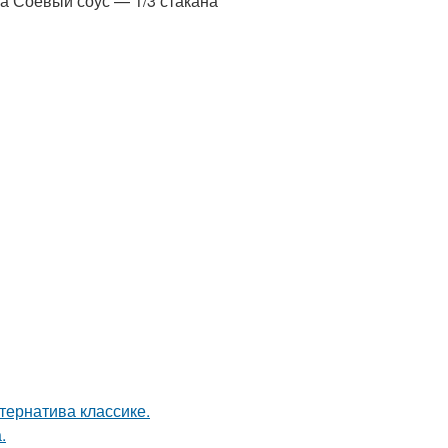
ра Соевый соус — 1/3 стакана
ернатива классике.
.