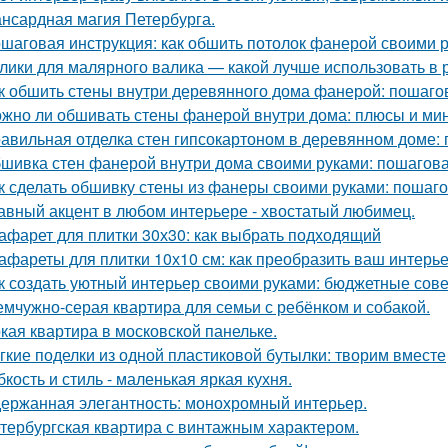
нсардная магия Петербурга.
шаговая инструкция: как обшить потолок фанерой своими 
лики для малярного валика — какой лучше использовать в 
к обшить стены внутри деревянного дома фанерой: пошаго
жно ли обшивать стены фанерой внутри дома: плюсы и ми
авильная отделка стен гипсокартоном в деревянном доме:
шивка стен фанерой внутри дома своими руками: пошагова
к сделать обшивку стены из фанеры своими руками: пошаг
авный акцент в любом интерьере - хвостатый любимец.
афарет для плитки 30х30: как выбрать подходящий
афареты для плитки 10х10 см: как преобразить ваш интерь
к создать уютный интерьер своими руками: бюджетные сов
мчужно-серая квартира для семьи с ребёнком и собакой.
кая квартира в московской панельке.
гкие поделки из одной пластиковой бутылки: творим вместе
бкость и стиль - маленькая яркая кухня.
ержанная элегантность: монохромный интерьер.
тербургская квартира с винтажным характером.