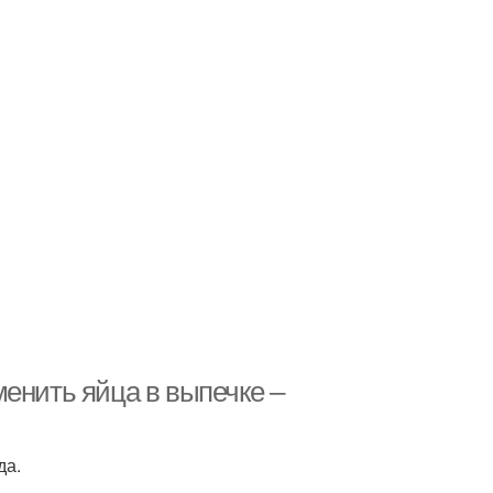
енить яйца в выпечке –
да.