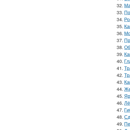
32.
Ма
33.
По
34.
Ро
35.
Ка
36.
Мо
37.
Пр
38.
Об
39.
Ка
40.
Гл
41.
Тр
42.
Тр
43.
Ка
44.
Же
45.
Яр
46.
Лё
47.
Ги
48.
Сд
49.
Пе