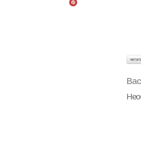
читат
Вас
Нео