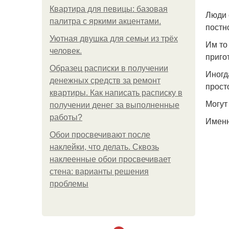
Квартира для певицы: базовая
Люди 
палитра с яркими акцентами.
постн
Уютная двушка для семьи из трёх
Им то
человек.
приго
Образец расписки в получении
Иногд
денежных средств за ремонт
прост
квартиры. Как написать расписку в
Могут
получении денег за выполненные
работы?
Именн
Обои просвечивают после
наклейки, что делать. Сквозь
наклеенные обои просвечивает
стена: варианты решения
проблемы