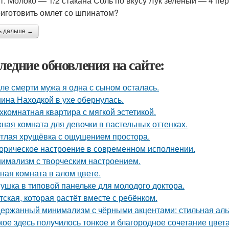
т. Молоко — 1/2 стакана Соль по вкусу Лук зеленый — 4 пе
риготовить омлет со шпинатом?
ь дальше →
ледние обновления на сайте:
ле смерти мужа я одна с сыном осталась.
ина Находкой в ухе обернулась.
хкомнатная квартира с мягкой эстетикой.
ная комната для девочки в пастельных оттенках.
тлая хрущёвка с ощущением простора.
орическое настроение в современном исполнении.
имализм с творческим настроением.
ная комната в алом цвете.
ушка в типовой панельке для молодого доктора.
тская, которая растёт вместе с ребёнком.
ержанный минимализм с чёрными акцентами: стильная альт
кое здесь получилось тонкое и благородное сочетание цвета