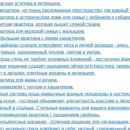
жская эстетика в интерьере.
мпактное, но очень продуманное пространство, где каждый 
артира в историческом доме для семьи с ребенком и собако
етлая квартира, которая дышит спокойствием.
артира для молодой семьи с малышом.
большая квартира с ярким характером.
зайнеры создали атмосферу уюта и легкой роскоши - здесь
терьер, наполненный теплом, светом и уютом.
огда стиль не требует огромных вложений - достаточно фан
кое решение создаёт ощущение лёгкости и простора, превра
т в деталях: плетёные корзины в интерьере.
артира для мамы и внуков.
нимализм с теплом и характером.
вая система душа привычные водные процедуры в настоя
а кухня - гостиная объединяет элегантность классики и лёгк
рный в спальне. Стильные варианты для вашего вдохновен
ухкомнатная квартира с ощущением свободы.
ухъярусные корзинки - отличное решение для организации 
от интерьер сразу влюбляет в себя: уютный, современный и