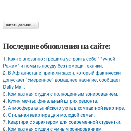
читать дальше →
Последние обновления на сайте:
1.
Как-то внезапно я решила устроить себе "Ручной
Режим" и помыть посуду без помощи техники.
2.
В Афганистане приняли закон, который фактически
допускает "Умеренное" домашнее насилие, сообщает
Daily Mail.
3.
Компактная студия с полноценным зонированием.
4.
Кухня мечты: финальный штрих ремонта.
5.
Атмосфера альпийского уюта в компактной квартире.
6.
Стильная квартира для молодой семьи.
7.
Квартира с характером для современной студентки.
8.
Компактная студия с умным зонированием.