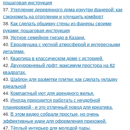
пошаговая инструкция
37.
Утепление деревянного дома изнутри фанерой: как
сэкономить на отоплении и улучшить комфорт
38.
Как сделать обшивку стены из фанеры своими
руками: пошаговая инструкция
39.
Уютное семейное гнездо в Казани.
40.
Евродвушка с уютной атмосферой и интересными
деталями.
41.
Квартира в классическом доме с историей.
42.
Двухуровневый лофт: максимум простора на 82
квадратах.
43.
Шаблон для разметки плитки: как сделать укладку
идеальной
44.
Компактный уют для арендного жилья.
45.
Иногда приходится работать с неудобной
планировкой - и это отличный повод для креатива.
46.
В этом видео собрали простые, но очень
эффективные идеи для оформления прихожей.
47.
Тёплый интерьер для молодой пары.