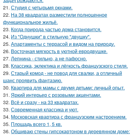
задач рождаются.
21.
Студия с четырьмя окнами.
22.
На 38 квадратах разместили полноценное
функциональное жильё.
23.
Когда природа частью дома становится.
24.
Из "Однушки" в стильную "двушку".
25.
Апартаменты с террасой и видом на природу.
26.
Восточная мягкость в уютной евродвушке.
27.
Лепнина - стильно, а не пафосно.
28.
Классика, эклектика и лёгкость французского стиля.
29.
Старый комод - не повод для свалки, а отличный
шанс проявить фантазию.
30.
Квартира для мамы с двумя детьми: личный опыт.
31.
Яркий интерьер с розовыми акцентами.
32.
Всё и сразу - на 33 квадратах.
33.
Современная классика и уют.
34.
Московская квартира с французским настроением.
35.
Площадь всего 1, 5 кв.
36.
Обшиваю стены гипсокартоном в деревянном доме: