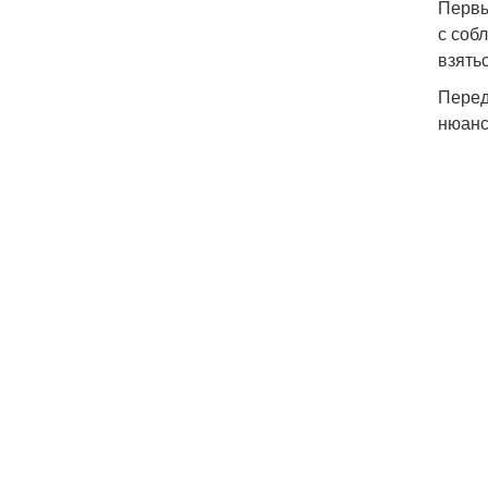
Первы
с соб
взять
Перед
нюанс