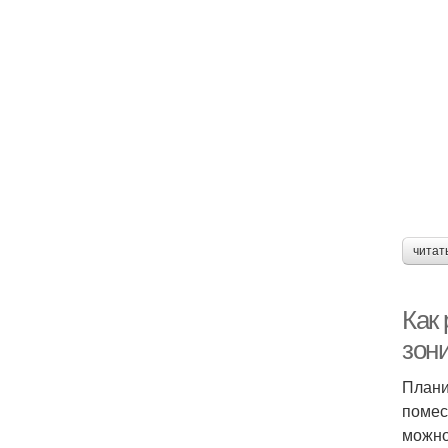
читат
Как 
зон
Плани
помес
можно