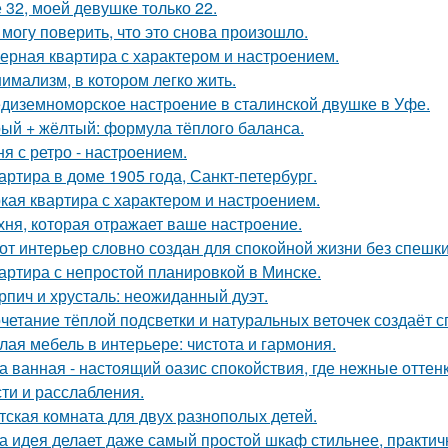
 32, моей девушке только 22.
 могу поверить, что это снова произошло.
ерная квартира с характером и настроением.
имализм, в котором легко жить.
диземноморское настроение в сталинской двушке в Уфе.
ый + жёлтый: формула тёплого баланса.
ня с ретро - настроением.
артира в доме 1905 года, Санкт-петербург.
кая квартира с характером и настроением.
хня, которая отражает ваше настроение.
от интерьер словно создан для спокойной жизни без спешки
артира с непростой планировкой в Минске.
рпич и хрусталь: неожиданный дуэт.
четание тёплой подсветки и натуральных веточек создаёт 
лая мебель в интерьере: чистота и гармония.
а ванная - настоящий оазис спокойствия, где нежные отт
сти и расслабления.
тская комната для двух разнополых детей.
а идея делает даже самый простой шкаф стильнее, практичне