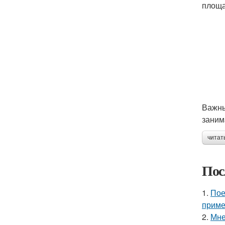
площа
Важны
заним
читат
Пос
1.
Пое
приме
2.
Мне