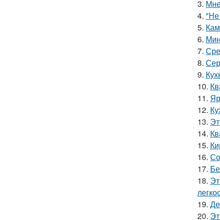
3.
Мне
4.
"Не
5.
Кам
6.
Мин
7.
Сре
8.
Сер
9.
Кух
10.
Кв
11.
Яр
12.
Ку
13.
Эт
14.
Кв
15.
Ки
16.
Со
17.
Бе
18.
Эт
легко
19.
Де
20.
Эт