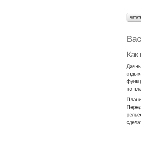
читат
Вас
Как
Дачны
отдых
функц
по пл
Плани
Перед
релье
сдела