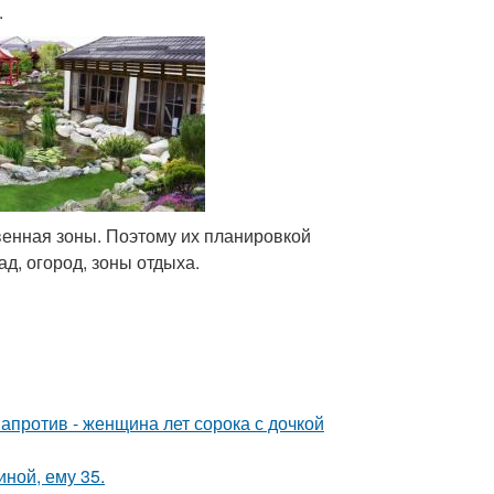
.
венная зоны. Поэтому их планировкой
д, огород, зоны отдыха.
 напротив - женщина лет сорока с дочкой
иной, ему 35.