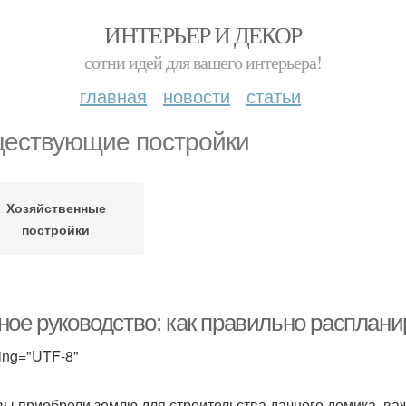
ИНТЕРЬЕР И ДЕКОР
сотни идей для вашего интерьера!
главная
новости
статьи
ествующие постройки
Хозяйственные
постройки
ное руководство: как правильно расплани
ing="UTF-8"
вы приобрели землю для строительства дачного домика, в