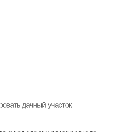
ровать дачный участок
ажно заранее продумать месторасположение