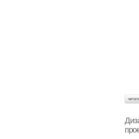
читат
Диза
про