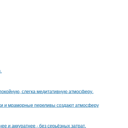
.
спокойную, слегка медитативную атмосферу.
енки и мраморные переливы создают атмосферу
е и аккуратнее - без серьёзных затрат.