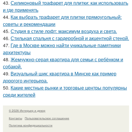
43.
Силиконовый трафарет для плитки: как использовать
и где применять
44.
Как выбрать трафарет для плитки прямоугольный:
советы и рекомендации
45.
Студия в стиле лофт: максимум воздуха и света.
46.
Стильная спальня с гардеробной и акцентной стеной.
47.
Где в Москве можно найти уникальные памятники
архитектуры
48.
Жемчужно-серая квартира для семьи с ребёнком и
собакой.
49.
Визуальный шик: квартира в Минске как пример
дорогого интерьера.
50.
Какие местные рынки и торговые центры популярны
среди жителей
© 2026 Интерьер и декор
Контакты
Пользовательское соглашение
Политика конфидециальности