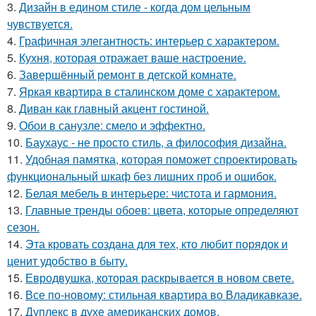
3.
Дизайн в едином стиле - когда дом цельным
чувствуется.
4.
Графичная элегантность: интерьер с характером.
5.
Кухня, которая отражает ваше настроение.
6.
Завершённый ремонт в детской комнате.
7.
Яркая квартира в сталинском доме с характером.
8.
Диван как главный акцент гостиной.
9.
Обои в санузле: смело и эффектно.
10.
Баухаус - не просто стиль, а философия дизайна.
11.
Удобная памятка, которая поможет спроектировать
функциональный шкаф без лишних проб и ошибок.
12.
Белая мебель в интерьере: чистота и гармония.
13.
Главные тренды обоев: цвета, которые определяют
сезон.
14.
Эта кровать создана для тех, кто любит порядок и
ценит удобство в быту.
15.
Евродвушка, которая раскрывается в новом свете.
16.
Все по-новому: стильная квартира во Владикавказе.
17.
Дуплекс в духе американских домов.