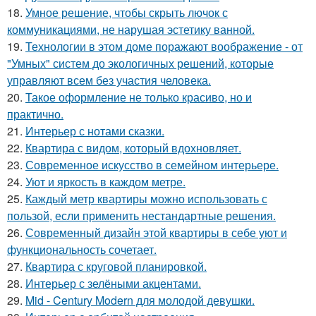
18.
Умное решение, чтобы скрыть лючок с
коммуникациями, не нарушая эстетику ванной.
19.
Технологии в этом доме поражают воображение - от
"Умных" систем до экологичных решений, которые
управляют всем без участия человека.
20.
Такое оформление не только красиво, но и
практично.
21.
Интерьер с нотами сказки.
22.
Квартира с видом, который вдохновляет.
23.
Современное искусство в семейном интерьере.
24.
Уют и яркость в каждом метре.
25.
Каждый метр квартиры можно использовать с
пользой, если применить нестандартные решения.
26.
Современный дизайн этой квартиры в себе уют и
функциональность сочетает.
27.
Квартира с круговой планировкой.
28.
Интерьер с зелёными акцентами.
29.
Mid - Century Modern для молодой девушки.