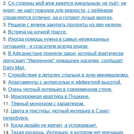
2.
Со стороны мой муж кажется идеальным: не пьёт, не
курит, не даёт поводов для ревности, с ребёнком
справляется отлично, да и готовит лучше многих.
3.
Решили с мужем закупить продукты на две недели.
4.
Встреча на ночной трассе.
5.
Иногда помощь нужна в самых неожиданных
ситуациях - и спасатели всегда рядом.
6.
В Афганистане приняли закон, который фактически
допускает "Умеренное" домашнее насилие, сообщает
Daily Mail.
7.
Спокойствие в деталях: спальня в духе минимализма.
8.
Апартаменты с антресолью и эффектной высотой.
9.
Очень уютный интерьер в современном стиле.
10.
Монохромная квартира в Пушкине.
11.
Тёмный монохром с характером.
12.
Цвета и текстуры: уютный интерьер в Санкт-
петербурге.
13.
Когда дизайн не кричит, а успокаивает.
14.
Тихая роскошь. Интерьер, в котором нет кричащих