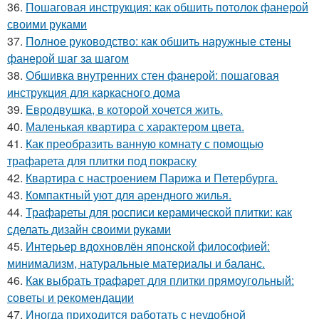
36.
Пошаговая инструкция: как обшить потолок фанерой
своими руками
37.
Полное руководство: как обшить наружные стены
фанерой шаг за шагом
38.
Обшивка внутренних стен фанерой: пошаговая
инструкция для каркасного дома
39.
Евродвушка, в которой хочется жить.
40.
Маленькая квартира с характером цвета.
41.
Как преобразить ванную комнату с помощью
трафарета для плитки под покраску
42.
Квартира с настроением Парижа и Петербурга.
43.
Компактный уют для арендного жилья.
44.
Трафареты для росписи керамической плитки: как
сделать дизайн своими руками
45.
Интерьер вдохновлён японской философией:
минимализм, натуральные материалы и баланс.
46.
Как выбрать трафарет для плитки прямоугольный:
советы и рекомендации
47.
Иногда приходится работать с неудобной