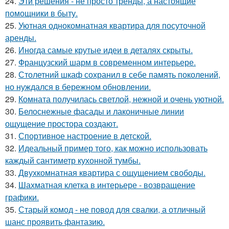
24.
Эти решения - не просто тренды, а настоящие
помощники в быту.
25.
Уютная однокомнатная квартира для посуточной
аренды.
26.
Иногда самые крутые идеи в деталях скрыты.
27.
Французский шарм в современном интерьере.
28.
Столетний шкаф сохранил в себе память поколений,
но нуждался в бережном обновлении.
29.
Комната получилась светлой, нежной и очень уютной.
30.
Белоснежные фасады и лаконичные линии
ощущение простора создают.
31.
Спортивное настроение в детской.
32.
Идеальный пример того, как можно использовать
каждый сантиметр кухонной тумбы.
33.
Двухкомнатная квартира с ощущением свободы.
34.
Шахматная клетка в интерьере - возвращение
графики.
35.
Старый комод - не повод для свалки, а отличный
шанс проявить фантазию.