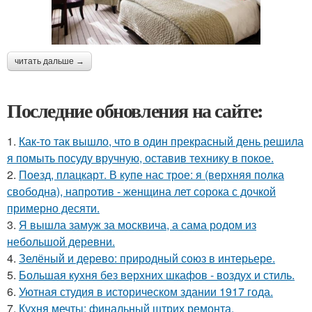
читать дальше →
Последние обновления на сайте:
1.
Как-то так вышло, что в один прекрасный день решила
я помыть посуду вручную, оставив технику в покое.
2.
Поезд, плацкарт. В купе нас трое: я (верхняя полка
свободна), напротив - женщина лет сорока с дочкой
примерно десяти.
3.
Я вышла замуж за москвича, а сама родом из
небольшой деревни.
4.
Зелёный и дерево: природный союз в интерьере.
5.
Большая кухня без верхних шкафов - воздух и стиль.
6.
Уютная студия в историческом здании 1917 года.
7.
Кухня мечты: финальный штрих ремонта.