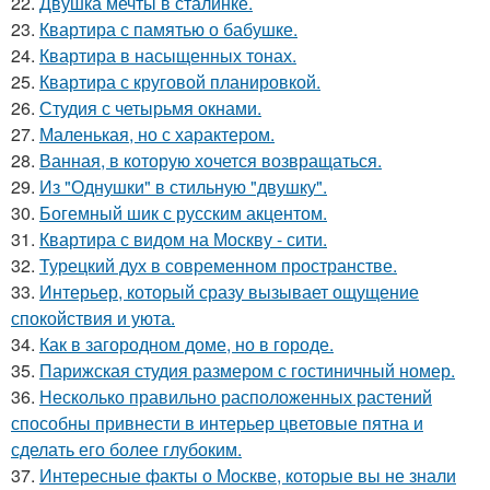
22.
Двушка мечты в сталинке.
23.
Квартира с памятью о бабушке.
24.
Квартира в насыщенных тонах.
25.
Квартира с круговой планировкой.
26.
Студия с четырьмя окнами.
27.
Маленькая, но с характером.
28.
Ванная, в которую хочется возвращаться.
29.
Из "Однушки" в стильную "двушку".
30.
Богемный шик с русским акцентом.
31.
Квартира с видом на Москву - сити.
32.
Турецкий дух в современном пространстве.
33.
Интерьер, который сразу вызывает ощущение
спокойствия и уюта.
34.
Как в загородном доме, но в городе.
35.
Парижская студия размером с гостиничный номер.
36.
Несколько правильно расположенных растений
способны привнести в интерьер цветовые пятна и
сделать его более глубоким.
37.
Интересные факты о Москве, которые вы не знали