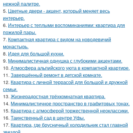
нежной палитре.
5.
Цветные двери - акцент, который меняет весь
интерьер.
6.
Интерьер с теплыми воспоминаниями: квартира для
пожилой пары.
7.
Компактная квартира с видом на новодевичий
монастырь.
8.
Идея для большой кухни.
9.
Минималистичная однушка с глубокими акцентами.
10.
Атмосфера альпийского уюта в компактной квартире.
11.
Завершённый ремонт в детской комнате.
12.
Квартира с личной террасой для большой и дружной
семьи.
13.
Жизнерадостная трёхкомнатная квартира.
14.
Минималистичное пространство в графитовых тонах.
15.
Квартира с атмосферой торжественной неоклассики.
16.
Таинственный сад в центре Уфы.
17.
Квартира, где брусничный холодильник стал главной
звездой.