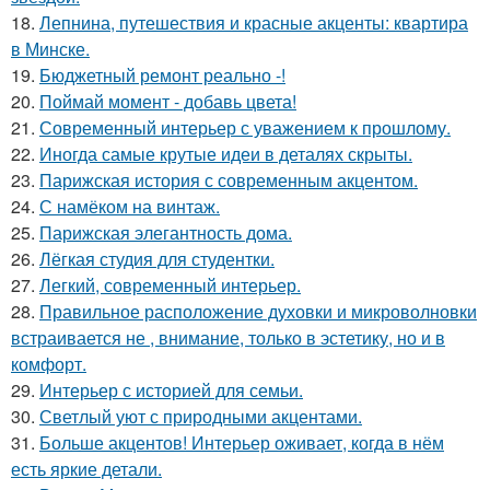
18.
Лепнина, путешествия и красные акценты: квартира
в Минске.
19.
Бюджетный ремонт реально -!
20.
Поймай момент - добавь цвета!
21.
Современный интерьер с уважением к прошлому.
22.
Иногда самые крутые идеи в деталях скрыты.
23.
Парижская история с современным акцентом.
24.
С намёком на винтаж.
25.
Парижская элегантность дома.
26.
Лёгкая студия для студентки.
27.
Легкий, современный интерьер.
28.
Правильное расположение духовки и микроволновки
встраивается не , внимание, только в эстетику, но и в
комфорт.
29.
Интерьер с историей для семьи.
30.
Светлый уют с природными акцентами.
31.
Больше акцентов! Интерьер оживает, когда в нём
есть яркие детали.