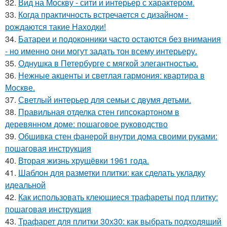
32.
Вид на Москву - сити и интерьер с характером.
33.
Когда практичность встречается с дизайном -
рождаются такие Находки!
34.
Батареи и подоконники часто остаются без внимания
- но именно они могут задать тон всему интерьеру.
35.
Однушка в Петербурге с мягкой элегантностью.
36.
Нежные акценты и светлая гармония: квартира в
Москве.
37.
Светлый интерьер для семьи с двумя детьми.
38.
Правильная отделка стен гипсокартоном в
деревянном доме: пошаговое руководство
39.
Обшивка стен фанерой внутри дома своими руками:
пошаговая инструкция
40.
Вторая жизнь хрущёвки 1961 года.
41.
Шаблон для разметки плитки: как сделать укладку
идеальной
42.
Как использовать клеющиеся трафареты под плитку:
пошаговая инструкция
43.
Трафарет для плитки 30х30: как выбрать подходящий