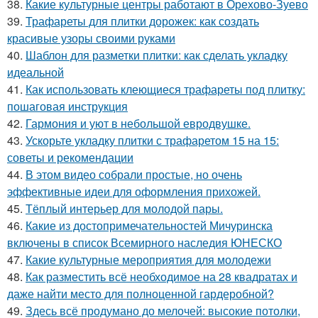
38.
Какие культурные центры работают в Орехово-Зуево
39.
Трафареты для плитки дорожек: как создать
красивые узоры своими руками
40.
Шаблон для разметки плитки: как сделать укладку
идеальной
41.
Как использовать клеющиеся трафареты под плитку:
пошаговая инструкция
42.
Гармония и уют в небольшой евродвушке.
43.
Ускорьте укладку плитки с трафаретом 15 на 15:
советы и рекомендации
44.
В этом видео собрали простые, но очень
эффективные идеи для оформления прихожей.
45.
Тёплый интерьер для молодой пары.
46.
Какие из достопримечательностей Мичуринска
включены в список Всемирного наследия ЮНЕСКО
47.
Какие культурные мероприятия для молодежи
48.
Как разместить всё необходимое на 28 квадратах и
даже найти место для полноценной гардеробной?
49.
Здесь всё продумано до мелочей: высокие потолки,