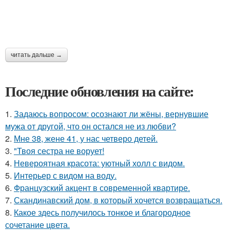
читать дальше →
Последние обновления на сайте:
1.
Задаюсь вопросом: осознают ли жёны, вернувшие
мужа от другой, что он остался не из любви?
2.
Мне 38, жене 41, у нас четверо детей.
3.
"Твоя сестра не ворует!
4.
Невероятная красота: уютный холл с видом.
5.
Интерьер с видом на воду.
6.
Французский акцент в современной квартире.
7.
Скандинавский дом, в который хочется возвращаться.
8.
Какое здесь получилось тонкое и благородное
сочетание цвета.