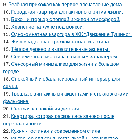
9.
Зелёная прихожая как первое впечатление дома.
10.
Городская квартира для активного ритма жизни.
11.
Бохо - интерьер с тёплой и живой атмосферой.
12.
Хранение на кухне под мойкой.
13.
Однокомнатная квартира в ЖК "Движение Тушино".
14.
Жизнерадостная трёхкомнатная квартира.
15.
Тёплое дерево и выразительные акценты.
16.
Современная квартира с личным характером.
17.
Сенсорный минимализм для жизни в большом
городе.
18.
Спокойный и сбалансированный интерьер для
семьи.
19.
Трёшка с винтажными акцентами и стеклоблоками
фальконье.
20.
Светлая и спокойная детская.
21.
Квартира, которая раскрылась заново после
перепланировки.
22.
Кухня - гостиная в современном стиле.
23.
Интерьер для себя: когда дизайн - это чувство.