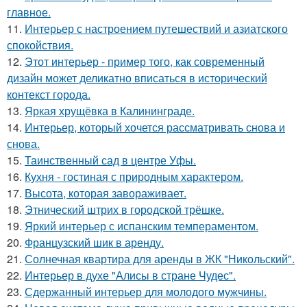
главное.
11.
Интерьер с настроением путешествий и азиатского
спокойствия.
12.
Этот интерьер - пример того, как современный
дизайн может деликатно вписаться в исторический
контекст города.
13.
Яркая хрущёвка в Калининграде.
14.
Интерьер, который хочется рассматривать снова и
снова.
15.
Таинственный сад в центре Уфы.
16.
Кухня - гостиная с природным характером.
17.
Высота, которая завораживает.
18.
Этнический штрих в городской трёшке.
19.
Яркий интерьер с испанским темпераментом.
20.
Французский шик в аренду.
21.
Солнечная квартира для аренды в ЖК "Никольский".
22.
Интерьер в духе "Алисы в стране Чудес".
23.
Сдержанный интерьер для молодого мужчины.