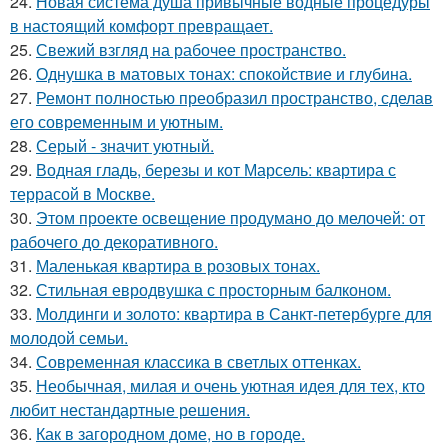
24.
Новая система душа привычные водные процедуры
в настоящий комфорт превращает.
25.
Свежий взгляд на рабочее пространство.
26.
Однушка в матовых тонах: спокойствие и глубина.
27.
Ремонт полностью преобразил пространство, сделав
его современным и уютным.
28.
Серый - значит уютный.
29.
Водная гладь, березы и кот Марсель: квартира с
террасой в Москве.
30.
Этом проекте освещение продумано до мелочей: от
рабочего до декоративного.
31.
Маленькая квартира в розовых тонах.
32.
Стильная евродвушка с просторным балконом.
33.
Молдинги и золото: квартира в Санкт-петербурге для
молодой семьи.
34.
Современная классика в светлых оттенках.
35.
Необычная, милая и очень уютная идея для тех, кто
любит нестандартные решения.
36.
Как в загородном доме, но в городе.