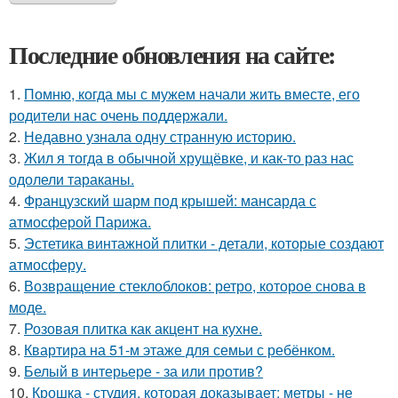
Последние обновления на сайте:
1.
Помню, когда мы с мужем начали жить вместе, его
родители нас очень поддержали.
2.
Недавно узнала одну странную историю.
3.
Жил я тогда в обычной хрущёвке, и как-то раз нас
одолели тараканы.
4.
Французский шарм под крышей: мансарда с
атмосферой Парижа.
5.
Эстетика винтажной плитки - детали, которые создают
атмосферу.
6.
Возвращение стеклоблоков: ретро, которое снова в
моде.
7.
Розовая плитка как акцент на кухне.
8.
Квартира на 51-м этаже для семьи с ребёнком.
9.
Белый в интерьере - за или против?
10.
Крошка - студия, которая доказывает: метры - не