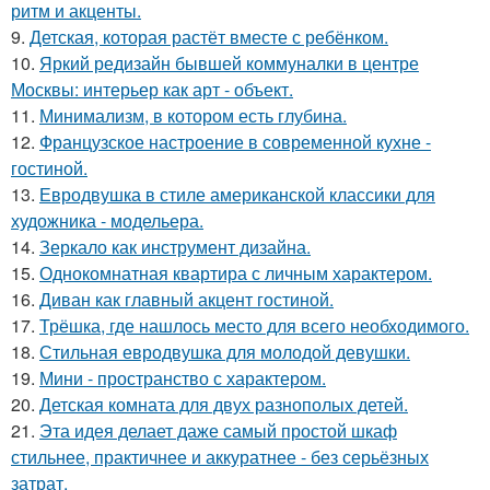
ритм и акценты.
9.
Детская, которая растёт вместе с ребёнком.
10.
Яркий редизайн бывшей коммуналки в центре
Москвы: интерьер как арт - объект.
11.
Минимализм, в котором есть глубина.
12.
Французское настроение в современной кухне -
гостиной.
13.
Евродвушка в стиле американской классики для
художника - модельера.
14.
Зеркало как инструмент дизайна.
15.
Однокомнатная квартира с личным характером.
16.
Диван как главный акцент гостиной.
17.
Трёшка, где нашлось место для всего необходимого.
18.
Стильная евродвушка для молодой девушки.
19.
Мини - пространство с характером.
20.
Детская комната для двух разнополых детей.
21.
Эта идея делает даже самый простой шкаф
стильнее, практичнее и аккуратнее - без серьёзных
затрат.