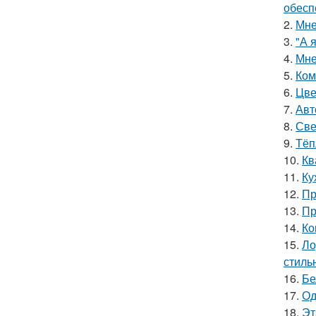
обесп
2.
Мне
3.
"А 
4.
Мне
5.
Ком
6.
Цве
7.
Авт
8.
Све
9.
Тёп
10.
Кв
11.
Ку
12.
Пр
13.
Пр
14.
Ко
15.
Ло
стиль
16.
Бе
17.
Од
18.
Эт