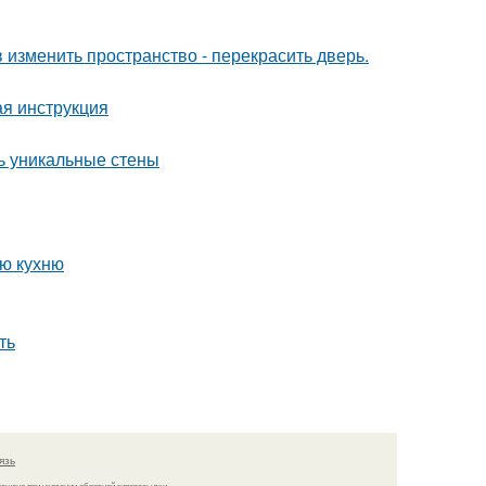
изменить пространство - перекрасить дверь.
ая инструкция
ть уникальные стены
ую кухню
ть
язь
решено при указании обратной гиперссылки.