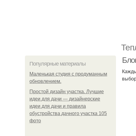
Теп
Бло
Популярные материалы
Кажды
Маленькая студия с продуманным
выбор
обновлением.
Простой дизайн участка. Лучшие
идеи для дачи — дизайнерские
идеи для дачи и правила
обустройства дачного участка 105
фото