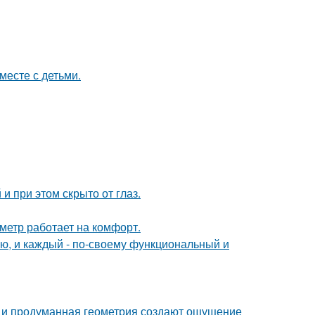
месте с детьми.
и при этом скрыто от глаз.
метр работает на комфорт.
ю, и каждый - по-своему функциональный и
она и продуманная геометрия создают ощущение