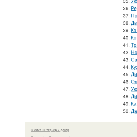
35.
Ую
36.
Ре
37.
Пр
38.
Дв
39.
Ка
40.
Ко
41.
Тр
42.
He
43.
Св
44.
Ку
45.
Ди
46.
Од
47.
Ую
48.
Ди
49.
Ка
50.
Да
© 2026 Интерьер и декор
Сотни идей для Вашего интерьера!