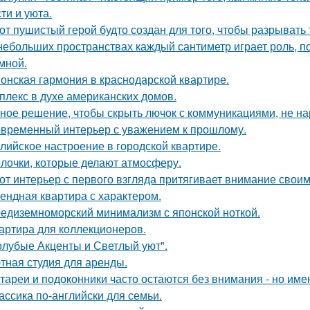
ти и уюта.
от пушистый герой будто создан для того, чтобы разрывать
небольших пространствах каждый сантиметр играет роль, п
умной.
онская гармония в краснодарской квартире.
плекс в духе американских домов.
ное решение, чтобы скрыть лючок с коммуникациями, не на
временный интерьер с уважением к прошлому.
лийское настроение в городской квартире.
лочки, которые делают атмосферу.
от интерьер с первого взгляда притягивает внимание свои
ендная квартира с характером.
едиземноморский минимализм с японской ноткой.
артира для коллекционеров.
олубые Акценты и Светлый уют".
тная студия для аренды.
тареи и подоконники часто остаются без внимания - но имен
ассика по-английски для семьи.