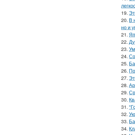
легкос
19.
Эт
20.
В 
но и 
21.
Яп
22.
Ду
23.
Ум
24.
Со
25.
Ба
26.
По
27.
Эт
28.
Ар
29.
Ср
30.
Кв
31.
"Г
32.
Ую
33.
Ба
34.
Кл