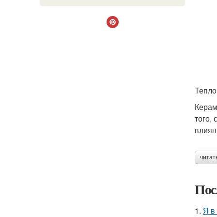
Тепло
Керам
того,
влиян
читат
Пос
1.
Я в