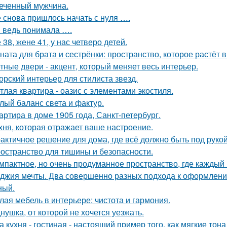
еченный мужчина.
 снова пришлось начать с нуля ….
я ведь понимала ….
 38, жене 41, у нас четверо детей.
ната для брата и сестрёнки: пространство, которое растёт в
тные двери - акцент, который меняет весь интерьер.
орский интерьер для стилиста звезд.
тлая квартира - оазис с элементами экостиля.
лый баланс света и фактур.
артира в доме 1905 года, Санкт-петербург.
хня, которая отражает ваше настроение.
актичное решение для дома, где всё должно быть под рукой 
остранство для тишины и безопасности.
мпактное, но очень продуманное пространство, где каждый 
джия мечты. Два совершенно разных подхода к оформлени
ный.
лая мебель в интерьере: чистота и гармония.
нушка, от которой не хочется уезжать.
а кухня - гостиная - настоящий пример того, как мягкие т