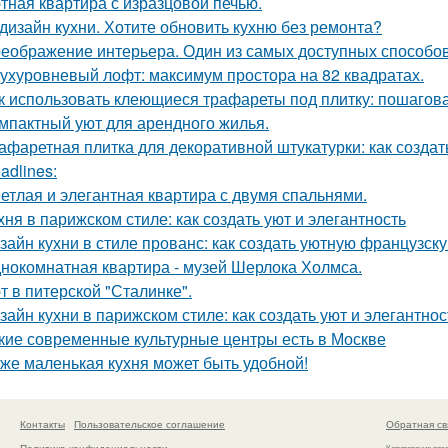
тная квартира с изразцовой печью.
дизайн кухни. Хотите обновить кухню без ремонта?
еображение интерьера. Один из самых доступных способов 
ухуровневый лофт: максимум простора на 82 квадратах.
к использовать клеющиеся трафареты под плитку: пошагов
мпактный уют для арендного жилья.
афаретная плитка для декоративной штукатурки: как созда
adlines:
етлая и элегантная квартира с двумя спальнями.
хня в парижском стиле: как создать уют и элегантность
зайн кухни в стиле прованс: как создать уютную французск
нокомнатная квартира - музей Шерлока Холмса.
т в питерской "Сталинке".
зайн кухни в парижском стиле: как создать уют и элегантнос
кие современные культурные центры есть в Москве
же маленькая кухня может быть удобной!
Контакты
Пользовательское соглашение
Обратная св
Политика конфидециальности
Копирование раз