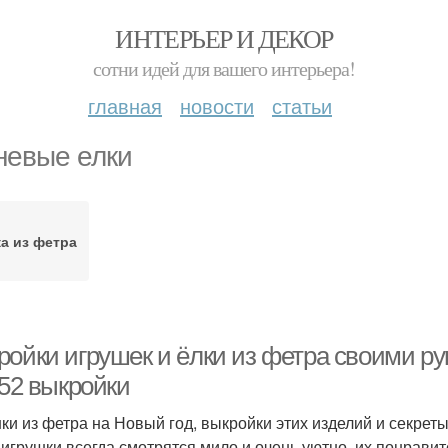
ИНТЕРЬЕР И ДЕКОР
сотни идей для вашего интерьера!
главная
новости
статьи
невые елки
а из фетра
ройки игрушек и ёлки из фетра своими р
 52 выкройки
ки из фетра на Новый год, выкройки этих изделий и секреты
 игрушки всегда смотрятся мило и очень уютно, их понравит