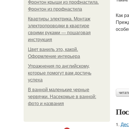
Фронтон крыши из профнастила.
Фронтон из профнастила
Как р
Квартиры электрика. Монтаж
Прежд
электропроводки в квартире
особе
своими руками — пошаговая
инструкция
Цвет ваниль это, какой.
Оформление интерьера
Упражнения по английскому,
которые помогут вам достичь
успеха
В ванной маленькие черные
читат
червячки. Насекомые в ванной:
фото и названия
Пос
1.
Дес