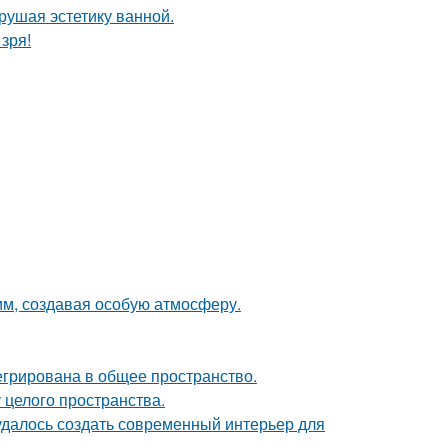
рушая эстетику ванной.
зря!
м, создавая особую атмосферу.
егрирована в общее пространство.
 целого пространства.
 удалось создать современный интерьер для