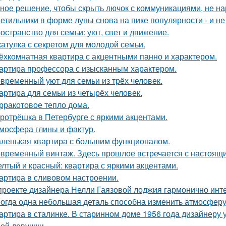
ное решение, чтобы скрыть лючок с коммуникациями, не на
етильники в форме луны снова на пике популярности - и не 
остранство для семьи: уют, свет и движение.
атулка с секретом для молодой семьи.
ёхкомнатная квартира с акцентными панно и характером.
артира профессора с изысканным характером.
временный уют для семьи из трёх человек.
артира для семьи из четырёх человек.
рракотовое тепло дома.
ротрёшка в Петербурге с яркими акцентами.
мосфера глины и фактур.
ленькая квартира с большим функционалом.
временный винтаж. Здесь прошлое встречается с настоящи
лтый и красный: квартира с яркими акцентами.
артира в сливовом настроении.
проекте дизайнера Нелли Гаязовой лоджия гармонично инт
огда одна небольшая деталь способна изменить атмосферу
артира в сталинке. В старинном доме 1956 года дизайнеру
ой девушки.