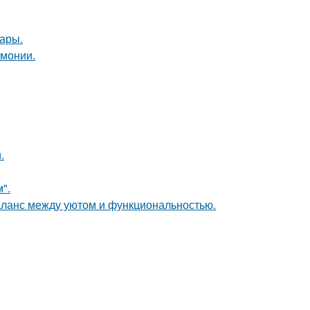
ары.
рмонии.
.
".
аланс между уютом и функциональностью.