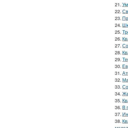
21.
Ум
22.
Св
23.
Пр
24.
Шк
25.
Тр
26.
Кв
27.
Со
28.
Кв
29.
Те
30.
Ев
31.
Ат
32.
Ма
33.
Со
34.
Же
35.
Кв
36.
В 
37.
Ин
38.
Кв
молод