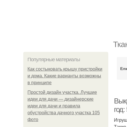
Тка
Популярные материалы
Елк
Как состыковать крышу пристройки
и дома. Какие варианты возможны
в принципе
Простой дизайн участка. Лучшие
идеи для дачи — дизайнерские
Вык
идеи для дачи и правила
год:
обустройства дачного участка 105
Игруш
фото
Такие