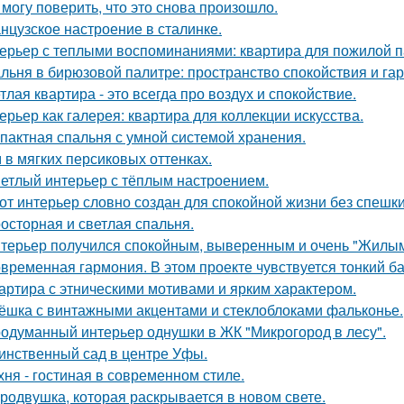
 могу поверить, что это снова произошло.
нцузское настроение в сталинке.
ерьер с теплыми воспоминаниями: квартира для пожилой п
льня в бирюзовой палитре: пространство спокойствия и га
тлая квартира - это всегда про воздух и спокойствие.
ерьер как галерея: квартира для коллекции искусства.
пактная спальня с умной системой хранения.
 в мягких персиковых оттенках.
етлый интерьер с тёплым настроением.
от интерьер словно создан для спокойной жизни без спешки
осторная и светлая спальня.
терьер получился спокойным, выверенным и очень "Жилым
временная гармония. В этом проекте чувствуется тонкий б
артира с этническими мотивами и ярким характером.
ёшка с винтажными акцентами и стеклоблоками фальконье.
одуманный интерьер однушки в ЖК "Микрогород в лесу".
инственный сад в центре Уфы.
хня - гостиная в современном стиле.
родвушка, которая раскрывается в новом свете.