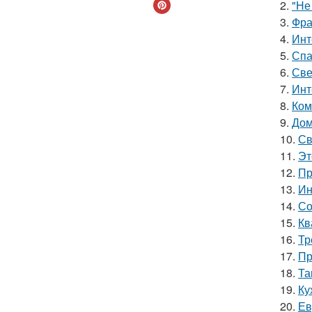
2.
"Не
3.
Фра
4.
Инт
5.
Спа
6.
Све
7.
Инт
8.
Ком
9.
Дом
10.
Св
11.
Эт
12.
Пр
13.
Ин
14.
Со
15.
Кв
16.
Тр
17.
Пр
18.
Та
19.
Ку
20.
Ев