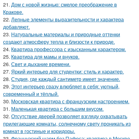
21.
Дом с новой жизнью: смелое преображение в
Кракове.
22.
Лепные элементы выразительности и характера
добавляют.
23.
Натуральные материалы и природные оттенки
создают атмосферу тепла и близости к природе.
24.
Квартира профессора с изысканным характером.
25.
Квартира для мамы и внуков.
26.
Свет и дыхание времени.
27.
Яркий интерьер для студентки: стиль и характер.
28.
Студия, где каждый сантиметр имеет значение.
29.
Этот интерьер сразу влюбляет в себя: уютный,
современный и тёплый.
30.
Московская квартира с французским настроением.
31.
Маленькая квартира с большим вкусом.
32.
Отсутствие дверей позволяет взгляду охватывать
прилегающие комнаты, солнечному свету проникать из
комнат в гостиные и коридоры.
33.
Французский шарм без Пафоса: квартира в Москве.