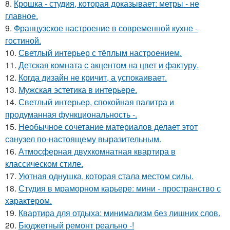
8.
Крошка - студия, которая доказывает: метры - не
главное.
9.
Французское настроение в современной кухне -
гостиной.
10.
Светлый интерьер с тёплым настроением.
11.
Детская комната с акцентом на цвет и фактуру.
12.
Когда дизайн не кричит, а успокаивает.
13.
Мужская эстетика в интерьере.
14.
Светлый интерьер, спокойная палитра и
продуманная функциональность -.
15.
Необычное сочетание материалов делает этот
санузел по-настоящему выразительным.
16.
Атмосферная двухкомнатная квартира в
классическом стиле.
17.
Уютная однушка, которая стала местом силы.
18.
Студия в мраморном карьере: мини - пространство с
характером.
19.
Квартира для отдыха: минимализм без лишних слов.
20.
Бюджетный ремонт реально -!