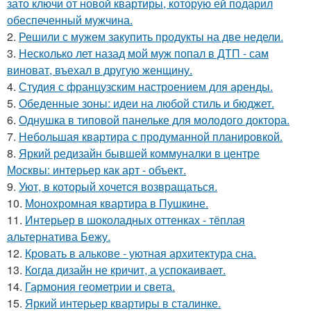
зато ключи от новой квартиры, которую ей подарил
обеспеченный мужчина.
2.
Решили с мужем закупить продукты на две недели.
3.
Несколько лет назад мой муж попал в ДТП - сам
виноват, въехал в другую женщину.
4.
Студия с французским настроением для аренды.
5.
Обеденные зоны: идеи на любой стиль и бюджет.
6.
Однушка в типовой панельке для молодого доктора.
7.
Небольшая квартира с продуманной планировкой.
8.
Яркий редизайн бывшей коммуналки в центре
Москвы: интерьер как арт - объект.
9.
Уют, в который хочется возвращаться.
10.
Монохромная квартира в Пушкине.
11.
Интерьер в шоколадных оттенках - тёплая
альтернатива Бежу.
12.
Кровать в алькове - уютная архитектура сна.
13.
Когда дизайн не кричит, а успокаивает.
14.
Гармония геометрии и света.
15.
Яркий интерьер квартиры в сталинке.