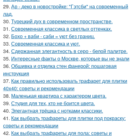
29.
Ар - деко в новостройке: "Гэтсби" на современный
лад.
30.
Турецкий дух в современном пространстве.
31.
Современная классика в светлых оттенках.
32.
Бохо + ваби - саби = уют без границ.
33.
Современная классика и уют.
34.
Сдержанная элегантность в серо - белой палитре.
35.
Интересные факты о Москве, которые вы не знали
36.
Обшивка и отделка стен фанерой: пошаговая
инструкция
37.
Как правильно использовать трафарет для плитки
40x40: советы и рекомендации
38.
Маленькая квартира с характером цвета.
39.
Студия для тех, кто не боится цвета.
40.
Элегантная трёшка с нотками классики.
41.
Как выбрать трафареты для плитки под покраску:
советы и рекомендации
42.
Как выбрать трафареты для пола: советы и