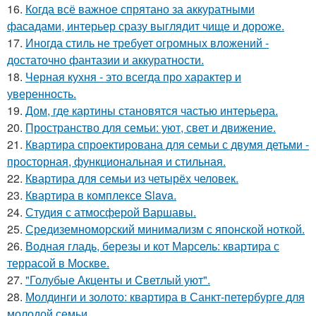
16.
Когда всё важное спрятано за аккуратными
фасадами, интерьер сразу выглядит чище и дороже.
17.
Иногда стиль не требует огромных вложений -
достаточно фантазии и аккуратности.
18.
Черная кухня - это всегда про характер и
уверенность.
19.
Дом, где картины становятся частью интерьера.
20.
Пространство для семьи: уют, свет и движение.
21.
Квартира спроектирована для семьи с двумя детьми -
просторная, функциональная и стильная.
22.
Квартира для семьи из четырёх человек.
23.
Квартира в комплексе Slava.
24.
Студия с атмосферой Варшавы.
25.
Средиземноморский минимализм с японской ноткой.
26.
Водная гладь, березы и кот Марсель: квартира с
террасой в Москве.
27.
"Голубые Акценты и Светлый уют".
28.
Молдинги и золото: квартира в Санкт-петербурге для
молодой семьи.