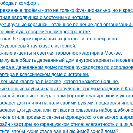
обода и комфорт.
ревянные проёмы - это не только функционально, но и крас
тная евродвушка с восточными нотками.
ухъярусные корзинки - отличное решение для организации 
рецкий дух в современном пространстве.
тская без ярких кричащих акцентов - и это прекрасно.
ёхуровневый таунхаус с историей.
жные акценты и светлая гармония: квартира в Москве.
м лучше обшить деревянный дом внутри: варианты и сове
нера в деревянном доме: полное руководство по использо
артира в классическом доме с историей.
ленькая квартира в Москве, которая кажется больше.
кие ночные клубы и бары популярны среди молодежи в Ка
льшой обзор интерьера с комфортной планировкой и уютн
афарет для плитки на полу своими руками: пошаговая инст
афарет для декора плитки: как использовать набор шаблон
хня в стиле прованс: секреты французского сельского шарм
зайн квартиры во французском стиле: элегантность и шик 
тите, чтобы кухня стала вашей любимой зоной дома?