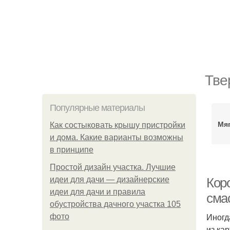
Тве
Популярные материалы
Мяг
Как состыковать крышу пристройки
и дома. Какие варианты возможны
в принципе
Простой дизайн участка. Лучшие
идеи для дачи — дизайнерские
Кор
идеи для дачи и правила
сма
обустройства дачного участка 105
Иногд
фото
из ка