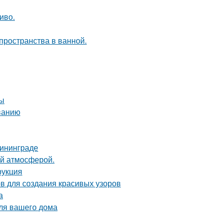
иво.
пространства в ванной.
ты
ванию
лининграде
ой атмосферой.
рукция
ов для создания красивых узоров
а
для вашего дома