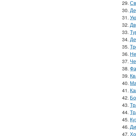
29.
Св
30.
Де
31.
Ую
32.
Дв
33.
Ту
34.
Де
35.
Тр
36.
Не
37.
Че
38.
Фа
39.
Кв
40.
Ма
41.
Ка
42.
Бо
43.
Тр
44.
Тр
45.
Ку
46.
Ди
47.
Хо