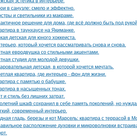
жская эстетика в интерьере.
ои в санузле: смело и эффектно.
стры и светильники из макраме.
актичное решение для дома, где всё должно быть под рукой 
артира в таунхаусе на Якиманке.
кая детская для юного хоккеиста.
терьер, который хочется рассматривать снова и снова.
тная евродвушка со стильными акцентами.
тная студия для молодой девушки.
аровательная детская, в которой хочется мечтать.
етлая квартира, где интерьер - фон для жизни.
артира с памятью о бабушке.
артира в насыщенных тонах.
т и стиль без лишних затрат.
олетний шкаф сохранил в себе память поколений, но нужд
гкий, современный интерьер.
дная гладь, березы и кот Марсель: квартира с террасой в М
авильное расположение духовки и микроволновки встраиваетс
рт.