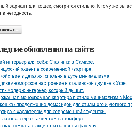
ный вариант для кошек, смотрится стильно. К тому же вы в
т в негодность.
ь дальше →
ледние обновления на сайте:
ий интерьер для себя: Сталинка в Самаре.
нцузский акцент в современной квартире.
койствие в деталях: спальня в духе минимализма.
диземноморское настроение в сталинской двушке в Уфе.
т - модерн: интерьер, который дышит.
ржанная монохромная квартира в стиле минимализм в Мос
кон как продолжение дома: идеи для стильного и уютного п
ртира с характером для современной студентки.
тлая квартира с акцентом на комфорт.
тская комната с акцентом на цвет и фактуру.