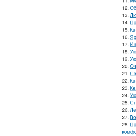
11.
Му
12.
Об
13.
Лю
14.
Пр
15.
Кв
16.
Яр
17.
Ин
18.
Ую
19.
Ую
20.
Оч
21.
Св
22.
Кв
23.
Кв
24.
Ую
25.
Ст
26.
Ле
27.
Во
28.
Пр
комфо