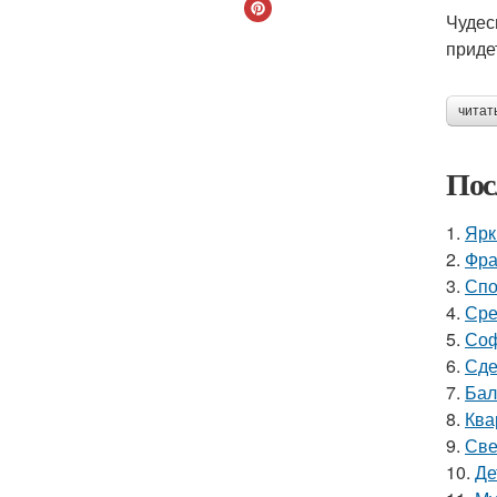
Чудес
приде
читат
Пос
1.
Ярк
2.
Фра
3.
Спо
4.
Сре
5.
Соф
6.
Сде
7.
Бал
8.
Ква
9.
Све
10.
Де