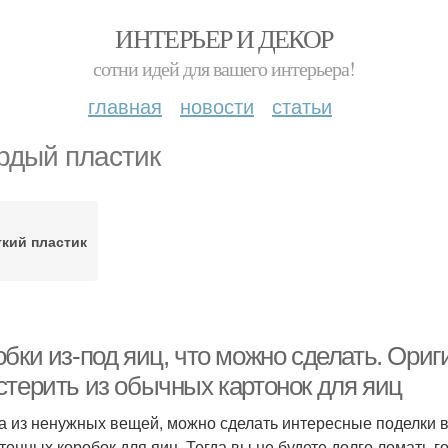
ИНТЕРЬЕР И ДЕКОР
сотни идей для вашего интерьера!
главная
новости
статьи
рдый пластик
кий пластик
обки из-под яиц, что можно сделать. Ори
стерить из обычных картонок для яиц
а из ненужных вещей, можно сделать интересные поделки в
ртонных коробок для яиц. Тогда вы не будете долго ломать г