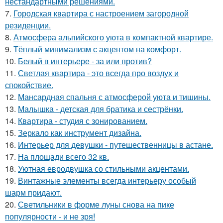
нестандартными решениями.
7.
Городская квартира с настроением загородной
резиденции.
8.
Атмосфера альпийского уюта в компактной квартире.
9.
Тёплый минимализм с акцентом на комфорт.
10.
Белый в интерьере - за или против?
11.
Светлая квартира - это всегда про воздух и
спокойствие.
12.
Мансардная спальня с атмосферой уюта и тишины.
13.
Малышка - детская для братика и сестрёнки.
14.
Квартира - студия с зонированием.
15.
Зеркало как инструмент дизайна.
16.
Интерьер для девушки - путешественницы в астане.
17.
На площади всего 32 кв.
18.
Уютная евродвушка со стильными акцентами.
19.
Винтажные элементы всегда интерьеру особый
шарм придают.
20.
Светильники в форме луны снова на пике
популярности - и не зря!