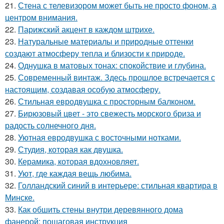
21.
Стена с телевизором может быть не просто фоном, а
центром внимания.
22.
Парижский акцент в каждом штрихе.
23.
Натуральные материалы и природные оттенки
создают атмосферу тепла и близости к природе.
24.
Однушка в матовых тонах: спокойствие и глубина.
25.
Современный винтаж. Здесь прошлое встречается с
настоящим, создавая особую атмосферу.
26.
Стильная евродвушка с просторным балконом.
27.
Бирюзовый цвет - это свежесть морского бриза и
радость солнечного дня.
28.
Уютная евродвушка с восточными нотками.
29.
Студия, которая как двушка.
30.
Керамика, которая вдохновляет.
31.
Уют, где каждая вещь любима.
32.
Голландский синий в интерьере: стильная квартира в
Минске.
33.
Как обшить стены внутри деревянного дома
фанерой: пошаговая инструкция