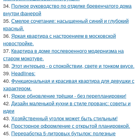
34.
Полное руководство по отделке бревенчатого дома
внутри фанерой
35.
Смелое сочетание: насыщенный синий и глубокий
красный.
36.
Яркая квартира с настроением в московской
новостройке.
37.
Квартира в доме послевоенного модернизма на
старом мокотуве.
38.
Этот интерьер - о спокойствии, свете и тонком вкусе.
39.
Headlines:
40.
Функциональная и красивая квартира для девушки с
характером.
41.
Яркое обновление трёшки - без перепланировки!
42.
Дизайн маленькой кухни в стиле прованс: советы и
идеи
43.
Хозяйственный уголок может быть стильным!
44.
Просторное оформление с открытой планировкой.
45.
Переработка 5-литровых бутылок: полезные