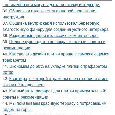
- но именно они могут задать тон всему интерьеру.
36.
Обшивка и отделка стен фанерой: пошаговая
инструкция
37.
Обшивка внутри: как я использовал березовую
влагостойкую фанеру для создания уютного интерьера
38.
Раздвижные двери в классическом интерьере.
39.
Полное руководство по покраске плитки: советы и
рекомендации
40.
Как сделать дизайн плитки проще с самоклеющимся
трафаретом
41.
Экономим до 50% на укладке плитки с трафаретом
20*30
42.
Квартира, в которой отражены впечатления и стиль
жизни её владельцев.
43.
Как выбрать трафарет для плитки прямоугольный:
советы и рекомендации
44.
Мы показываем красивую террасу с потрясающим
видом на горы.