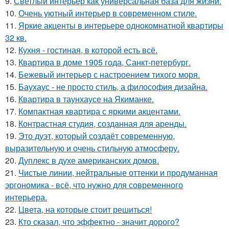
9.
Светлый интерьер как универсальная база для жизни.
10.
Очень уютный интерьер в современном стиле.
11.
Яркие акценты в интерьере однокомнатной квартиры
32 кв.
12.
Кухня - гостиная, в которой есть всё.
13.
Квартира в доме 1905 года, Санкт-петербург.
14.
Бежевый интерьер с настроением тихого моря.
15.
Баухаус - не просто стиль, а философия дизайна.
16.
Квартира в таунхаусе на Якиманке.
17.
Компактная квартира с яркими акцентами.
18.
Контрастная студия, созданная для аренды.
19.
Это дуэт, который создаёт современную,
выразительную и очень стильную атмосферу.
20.
Дуплекс в духе американских домов.
21.
Чистые линии, нейтральные оттенки и продуманная
эргономика - всё, что нужно для современного
интерьера.
22.
Цвета, на которые стоит решиться!
23.
Кто сказал, что эффектно - значит дорого?