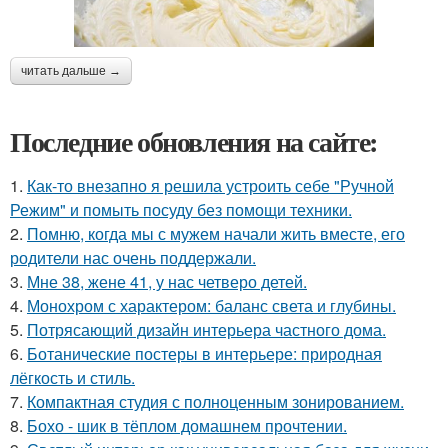
читать дальше →
Последние обновления на сайте:
1.
Как-то внезапно я решила устроить себе "Ручной
Режим" и помыть посуду без помощи техники.
2.
Помню, когда мы с мужем начали жить вместе, его
родители нас очень поддержали.
3.
Мне 38, жене 41, у нас четверо детей.
4.
Монохром с характером: баланс света и глубины.
5.
Потрясающий дизайн интерьера частного дома.
6.
Ботанические постеры в интерьере: природная
лёгкость и стиль.
7.
Компактная студия с полноценным зонированием.
8.
Бохо - шик в тёплом домашнем прочтении.