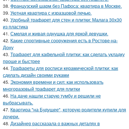
38.
Французский шарм без Пафоса: квартира в Москве.
39.
Уютная квартира с изразцовой печью.
40.
Удобный трафарет для стен и плитки: Малага 30х30
из пластика
41.
Смелая и живая однушка для яркой девушки.
42.
Какие спортивные сооружения есть в Ростове-на-
Дону
43.
Трафарет для кафельной плитки: как сделать укладку
проще и быстрее
44.
Трафареты для росписи керамической плитки: как
сделать дизайн своими руками
45.
Экономия времени и сил: как использовать
многоразовый трафарет для плитки
46.
На даче нашли старую тумбу и решили не
выбрасывать.
47.
Квартира "на Будущее", которую родители купили для
дочери.
48.
Дизайнер рассказала о важных деталях в