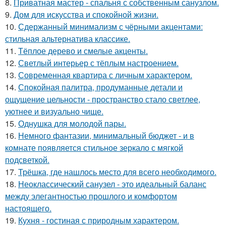
8.
Приватная мастер - спальня с собственным санузлом.
9.
Дом для искусства и спокойной жизни.
10.
Сдержанный минимализм с чёрными акцентами:
стильная альтернатива классике.
11.
Тёплое дерево и смелые акценты.
12.
Светлый интерьер с тёплым настроением.
13.
Современная квартира с личным характером.
14.
Спокойная палитра, продуманные детали и
ощущение цельности - пространство стало светлее,
уютнее и визуально чище.
15.
Однушка для молодой пары.
16.
Немного фантазии, минимальный бюджет - и в
комнате появляется стильное зеркало с мягкой
подсветкой.
17.
Трёшка, где нашлось место для всего необходимого.
18.
Неоклассический санузел - это идеальный баланс
между элегантностью прошлого и комфортом
настоящего.
19.
Кухня - гостиная с природным характером.