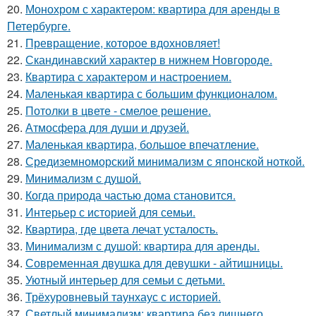
20.
Монохром с характером: квартира для аренды в
Петербурге.
21.
Превращение, которое вдохновляет!
22.
Скандинавский характер в нижнем Новгороде.
23.
Квартира с характером и настроением.
24.
Маленькая квартира с большим функционалом.
25.
Потолки в цвете - смелое решение.
26.
Атмосфера для души и друзей.
27.
Маленькая квартира, большое впечатление.
28.
Средиземноморский минимализм с японской ноткой.
29.
Минимализм с душой.
30.
Когда природа частью дома становится.
31.
Интерьер с историей для семьи.
32.
Квартира, где цвета лечат усталость.
33.
Минимализм с душой: квартира для аренды.
34.
Современная двушка для девушки - айтишницы.
35.
Уютный интерьер для семьи с детьми.
36.
Трёхуровневый таунхаус с историей.
37.
Светлый минимализм: квартира без лишнего.