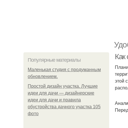
Удо
Как 
Популярные материалы
Плани
Маленькая студия с продуманным
терри
обновлением.
этой 
Простой дизайн участка. Лучшие
распо
идеи для дачи — дизайнерские
идеи для дачи и правила
Анали
обустройства дачного участка 105
Перед
фото