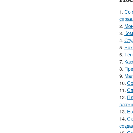
1.
Со 
справ
2.
Мон
3.
Ком
4.
Сту
5.
Бох
6.
Тёп
7.
Как
8.
Пре
9.
Мал
10.
Со
11.
Сп
12.
Пл
влажн
13.
Ев
14.
Ск
созда
15.
Ст