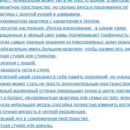
мпактное пространство, но сколько вкуса и продуманности!
артира с золотой кухней и хаммамом.
ухкомнатная квартира с характером и теплом.
лосатое настроение. Иногда вдохновение - в одном узоре.
рашенные в чёрный цвет рамы подчёркивают графичность 
огда самые удачные решения из повседневных задач рожд
обязательно иметь большую квартиру, чтобы разместить удо
гкая студия для студентки.
апанди с душой.
 квадрата уюта и стиля.
олетний шкаф сохранил в себе память поколений, но нужд
джия может стать не просто дополнительным пространство
елый малиновый оттенок превращает кухню в центр притя
т и баланс: двухкомнатная квартира для семьи из трёх чело
огда небольшая деталь способна полностью изменить восп
сточная мягкость в уютной евродвушке.
рецкий дух в современном пространстве.
тная студия для аренды.