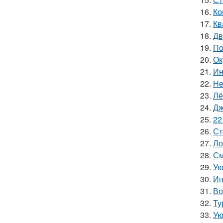
16.
Ко
17.
Кв
18.
Дв
19.
По
20.
Ок
21.
Ин
22.
Не
23.
Лё
24.
Дж
25.
22
26.
Ст
27.
Ло
28.
См
29.
Ую
30.
Ин
31.
Во
32.
Ту
33.
Ую