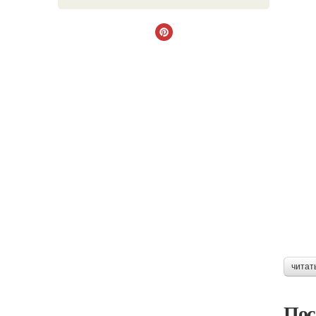
читат
Пос