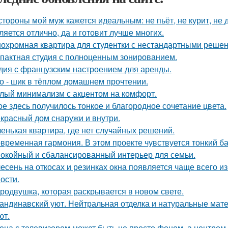
стороны мой муж кажется идеальным: не пьёт, не курит, не 
ляется отлично, да и готовит лучше многих.
охромная квартира для студентки с нестандартными реше
пактная студия с полноценным зонированием.
дия с французским настроением для аренды.
о - шик в тёплом домашнем прочтении.
лый минимализм с акцентом на комфорт.
ое здесь получилось тонкое и благородное сочетание цвета.
красный дом снаружи и внутри.
енькая квартира, где нет случайных решений.
временная гармония. В этом проекте чувствуется тонкий б
окойный и сбалансированный интерьер для семьи.
есень на откосах и резинках окна появляется чаще всего и
ости.
родвушка, которая раскрывается в новом свете.
андинавский уют. Нейтральная отделка и натуральные мат
ют.
ена с телевизором может быть не просто фоном, а центром