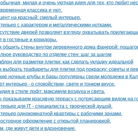
обычная, милая и очень уютная идея для тех, кто любит н
временная классика и уют.
цент на красный: смелый интерьер.
терьер с характером и металлическими нотками.
сутствие дверей позволяет взгляду охватывать прилегающи
т в гостиные и коридоры.
к обшить стены внутри деревянного дома фанерой: пошаго
лное руководство по отделке стен: шаг за шагом
блон для разметки плитки: как сделать укладку идеальной
к выбрать трафареты для плитки под покраску: советы и р
кие ночные клубы и бары популярны среди молодежи в Ка
от интерьер - о спокойствии, свете и тонком вкусе.
удия в стиле лофт: максимум воздуха и света.
 показываем красивую террасу с потрясающим видом на г
терьер для IT - специалиста с творческой душой.
терьер однокомнатной квартиры с рабочими зонами.
осторное оформление с открытой планировкой.
м, где живут дети и вдохновение.