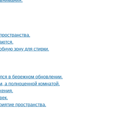
пространства.
аются.
бную зону для стирки.
ался в бережном обновлении.
м, а полноценной комнатой.
жения.
век.
риятие пространства.