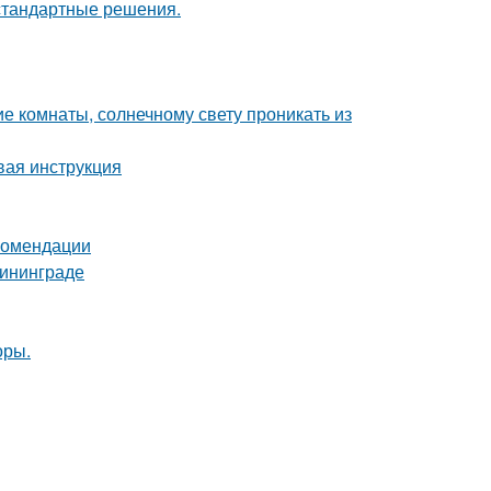
естандартные решения.
е комнаты, солнечному свету проникать из
вая инструкция
екомендации
лининграде
оры.