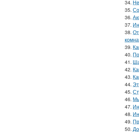
34.
Не
35.
Со
36.
Ак
37.
Ин
38.
От
комна
39.
Ка
40.
По
41.
Ша
42.
Ка
43.
Ка
44.
Эт
45.
Ст
46.
Мы
47.
Ин
48.
Ин
49.
Пр
50.
До