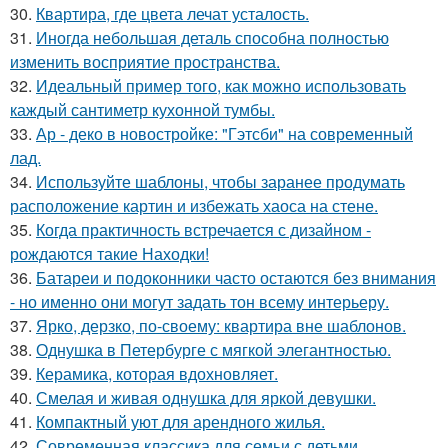
30.
Квартира, где цвета лечат усталость.
31.
Иногда небольшая деталь способна полностью
изменить восприятие пространства.
32.
Идеальный пример того, как можно использовать
каждый сантиметр кухонной тумбы.
33.
Ар - деко в новостройке: "Гэтсби" на современный
лад.
34.
Используйте шаблоны, чтобы заранее продумать
расположение картин и избежать хаоса на стене.
35.
Когда практичность встречается с дизайном -
рождаются такие Находки!
36.
Батареи и подоконники часто остаются без внимания
- но именно они могут задать тон всему интерьеру.
37.
Ярко, дерзко, по-своему: квартира вне шаблонов.
38.
Однушка в Петербурге с мягкой элегантностью.
39.
Керамика, которая вдохновляет.
40.
Смелая и живая однушка для яркой девушки.
41.
Компактный уют для арендного жилья.
42.
Современная классика для семьи с детьми.