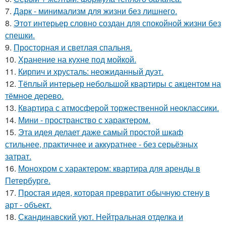
7.
Дарк - минимализм для жизни без лишнего.
8.
Этот интерьер словно создан для спокойной жизни без
спешки.
9.
Просторная и светлая спальня.
10.
Хранение на кухне под мойкой.
11.
Кирпич и хрусталь: неожиданный дуэт.
12.
Тёплый интерьер небольшой квартиры с акцентом на
тёмное дерево.
13.
Квартира с атмосферой торжественной неоклассики.
14.
Мини - пространство с характером.
15.
Эта идея делает даже самый простой шкаф
стильнее, практичнее и аккуратнее - без серьёзных
затрат.
16.
Монохром с характером: квартира для аренды в
Петербурге.
17.
Простая идея, которая превратит обычную стену в
арт - объект.
18.
Скандинавский уют. Нейтральная отделка и