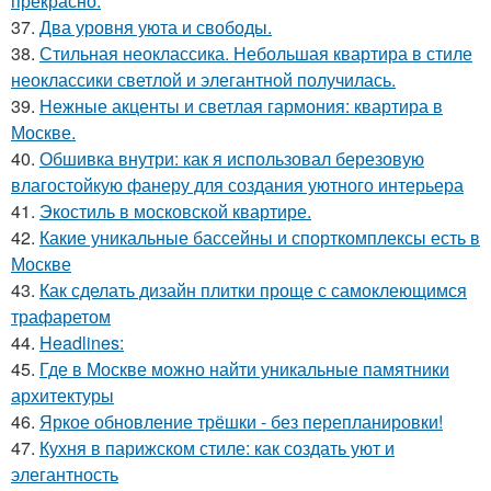
прекрасно.
37.
Два уровня уюта и свободы.
38.
Стильная неоклассика. Небольшая квартира в стиле
неоклассики светлой и элегантной получилась.
39.
Нежные акценты и светлая гармония: квартира в
Москве.
40.
Обшивка внутри: как я использовал березовую
влагостойкую фанеру для создания уютного интерьера
41.
Экостиль в московской квартире.
42.
Какие уникальные бассейны и спорткомплексы есть в
Москве
43.
Как сделать дизайн плитки проще с самоклеющимся
трафаретом
44.
Headlines:
45.
Где в Москве можно найти уникальные памятники
архитектуры
46.
Яркое обновление трёшки - без перепланировки!
47.
Кухня в парижском стиле: как создать уют и
элегантность