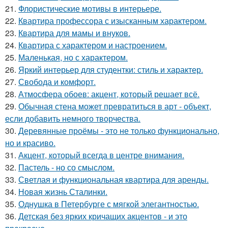
21.
Флористические мотивы в интерьере.
22.
Квартира профессора с изысканным характером.
23.
Квартира для мамы и внуков.
24.
Квартира с характером и настроением.
25.
Маленькая, но с характером.
26.
Яркий интерьер для студентки: стиль и характер.
27.
Свобода и комфорт.
28.
Атмосфера обоев: акцент, который решает всё.
29.
Обычная стена может превратиться в арт - объект,
если добавить немного творчества.
30.
Деревянные проёмы - это не только функционально,
но и красиво.
31.
Акцент, который всегда в центре внимания.
32.
Пастель - но со смыслом.
33.
Светлая и функциональная квартира для аренды.
34.
Новая жизнь Сталинки.
35.
Однушка в Петербурге с мягкой элегантностью.
36.
Детская без ярких кричащих акцентов - и это