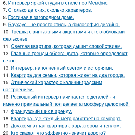
6.
Интерьер яркой студии в стиле нео Мемфис.
7.
Столько детских, сколько характеров.
8.
Гостиная в загородном доме.
9.
Баухаус - не просто стиль, а философия дизайна.
10.
Трёшка с винтажными акцентами и стеклоблоками
фальконье.
11.
Светлая квартира, которая дышит спокойствием.
12.
Главные тренды обоев: цвета, которые определяют
сезон.
13.
Интерьер, наполненный светом и историями.
14.
Квартира для семьи, которая живёт на два города.
15.
Этнический характер с калининградским
настроением.
16.
Роскошный интерьер начинается с деталей - и
именно премиальный пол делает атмосферу целостной.
17.
Французский шик в аренду.
18.
Квартира, где каждый метр работает на комфорт.
19.
Двухкомнатная квартира с характером и теплом.
20.
Кто сказал, что эффектно - значит дорого?