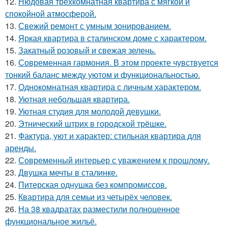
12.
Нюдовая трёхкомнатная квартира с мягкой и
спокойной атмосферой.
13.
Свежий ремонт с умным зонированием.
14.
Яркая квартира в сталинском доме с характером.
15.
Закатный розовый и свежая зелень.
16.
Современная гармония. В этом проекте чувствуется
тонкий баланс между уютом и функциональностью.
17.
Однокомнатная квартира с личным характером.
18.
Уютная небольшая квартира.
19.
Уютная студия для молодой девушки.
20.
Этнический штрих в городской трёшке.
21.
Фактура, уют и характер: стильная квартира для
аренды.
22.
Современный интерьер с уважением к прошлому.
23.
Двушка мечты в сталинке.
24.
Питерская однушка без компромиссов.
25.
Квартира для семьи из четырёх человек.
26.
На 38 квадратах разместили полноценное
функциональное жильё.