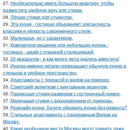
27.
Необязательно иметь большую квартиру, чтобы
разместить удобную зону для стирки.
28.
Лёгкая студия для студентки.
29.
Эта кухня - гостиная объединяет элегантность
классики и лёгкость современного стиля.
30.
Маленькая, но с характером.
31.
Компактное решение для небольших кухонь -
гостиных - шкаф с откидной столешницей.
32.
20 квадратов - и как много уюта удалось вместить!
33.
Иногда именно детали превращают обычную кухню в
стильное и удобное пространство.
34.
Апартаменты с террасой и видом на природу.
35.
Советский эклектизм с винтажным акцентом.
36.
Парижская студия размером с гостиничный номер.
37.
Маленькая студия с вдохновением от природы.
38.
Редизайн кухни. Хотите обновить кухню без ремонта?
39.
Стильные апартаменты с панорамным Видом на
Москву.
40.
Какие необычные места Москвы могут удивить даже