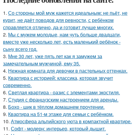
1.
Со стороны мой муж кажется идеальным: не пьёт, не
курит, не даёт поводов для ревности, с ребёнком
справляется отлично, да и готовит лучше многих.
2.
Мы с мужем молодые, нам чуть больше двадцати,
вместе уже несколько лет, есть маленький ребёнок -
сыну всего год.
3.
Мне 30 лет, уже пять лет как я замужем за
замечательным мужчиной, ему 35.
4.
Нежная комната для девочки в пастельных оттенках.
5.
Квартира с историей: классика, которая звучит
современно.
6.
Светлая квартира - оазис с элементами экостиля.
7.
Студия с французским настроением для аренды.
8.
Бохо - шик в тёплом домашнем прочтении.
9.
Квартира на 51-м этаже для семьи с ребёнком.
10.
Атмосфера альпийского уюта в компактной квартире.
11.
Софт - модерн: интерьер, который дышит.