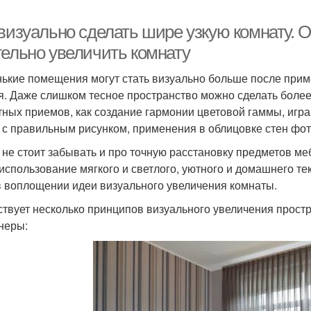
 визуально сделать шире узкую комнату. 
тельно увеличить комнату
ькие помещения могут стать визуально больше после прим
я. Даже слишком тесное пространство можно сделать бол
тных приемов, как создание гармонии цветовой гаммы, игра
 с правильным рисунком, применения в облицовке стен фо
 не стоит забывать и про точную расстановку предметов ме
использование мягкого и светлого, уютного и домашнего те
в воплощении идеи визуального увеличения комнаты.
твует несколько принципов визуального увеличения прост
неры: