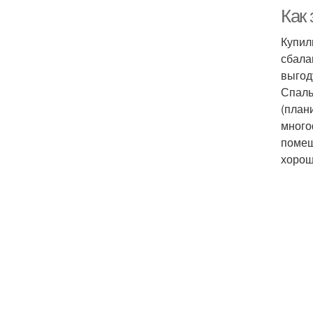
Как
Купил
сбала
выгод
Спаль
(план
много
помещ
хорош