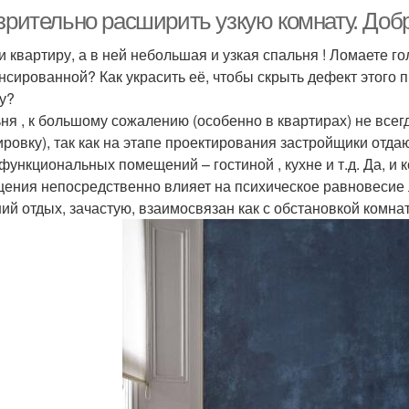
 зрительно расширить узкую комнату. Доб
и квартиру, а в ней небольшая и узкая спальня ! Ломаете го
нсированной? Как украсить её, чтобы скрыть дефект этого п
у?
ня , к большому сожалению (особенно в квартирах) не все
ировку), так как на этапе проектирования застройщики отда
функциональных помещений – гостиной , кухне и т.д. Да, и
ения непосредственно влияет на психическое равновесие л
ий отдых, зачастую, взаимосвязан как с обстановкой комнат