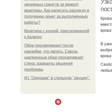
Узка
денежных средств за ремонт
пос
квартиры. Как написать расписку в
получении денег за выполненные
Крова
работы?
вмест
кроват
Квартира с кухней, присоединеной
к балкону
В узк
Обои просвечивают после
выбра
наклейки, что делать. Сквозь
крова
наклеенные обои просвечивает
стена: варианты решения
Свобо
проблемы
любым
Из "Однушки" в стильную "двушку".