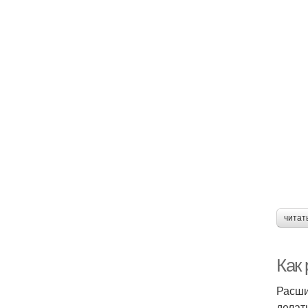
читат
Как
Расши
делат