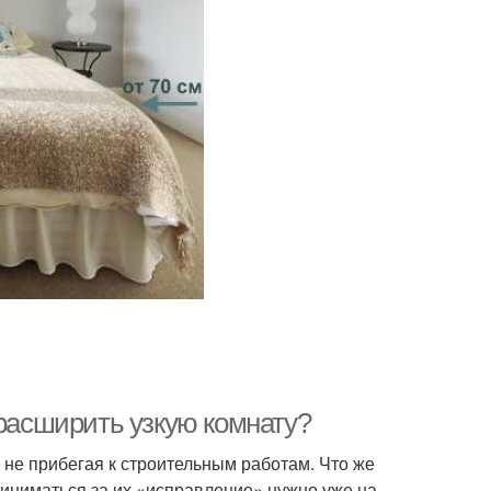
 расширить узкую комнату?
не прибегая к строительным работам. Что же
иниматься за их «исправление» нужно уже на