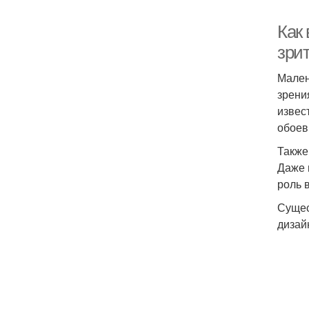
Как
зри
Мален
зрени
извес
обоев
Также
Даже 
роль 
Сущес
дизай