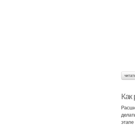
читат
Как
Расши
делат
этапе