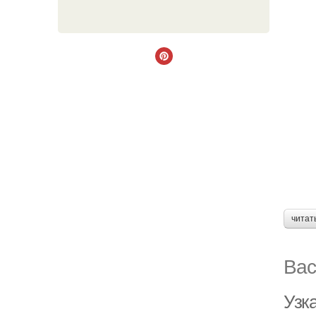
читат
Вас
Узка