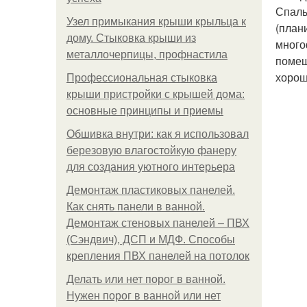
Спаль
Узел примыкания крыши крыльца к
(план
дому. Стыковка крыши из
много
металлочерпицы, профнастила
помещ
хорош
Профессиональная стыковка
крыши пристройки с крышей дома:
основные принципы и приемы
Обшивка внутри: как я использовал
березовую влагостойкую фанеру
для создания уютного интерьера
Демонтаж пластиковых панелей.
Как снять панели в ванной.
Демонтаж стеновых панелей – ПВХ
(Сэндвич), ДСП и МДФ. Способы
крепления ПВХ панелей на потолок
Делать или нет порог в ванной.
Нужен порог в ванной или нет