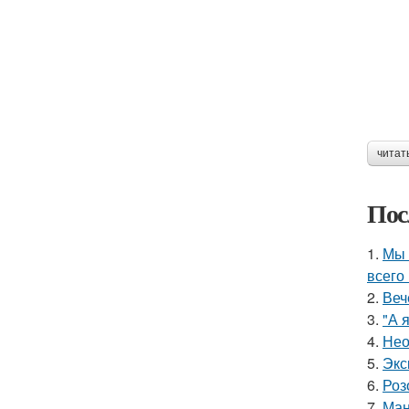
читат
Пос
1.
Мы 
всего 
2.
Веч
3.
"А 
4.
Нео
5.
Экс
6.
Роз
7.
Ман