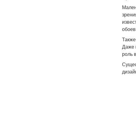
Мален
зрени
извес
обоев
Также
Даже 
роль 
Сущес
дизай