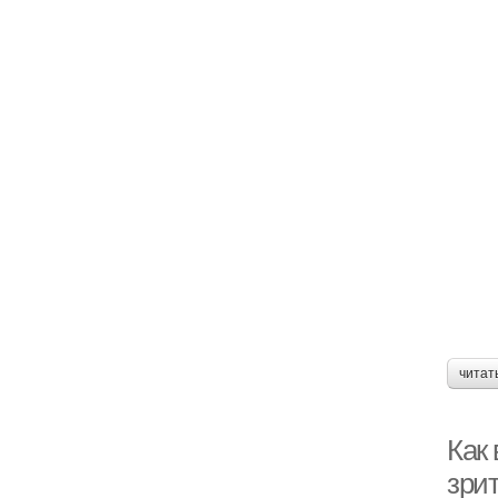
читат
Как
зри