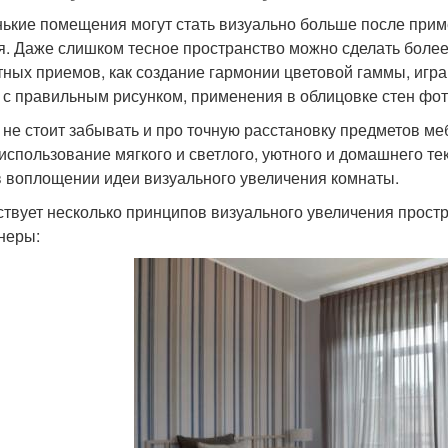
ькие помещения могут стать визуально больше после прим
я. Даже слишком тесное пространство можно сделать бол
тных приемов, как создание гармонии цветовой гаммы, игра
 с правильным рисунком, применения в облицовке стен фо
 не стоит забывать и про точную расстановку предметов ме
использование мягкого и светлого, уютного и домашнего те
в воплощении идеи визуального увеличения комнаты.
твует несколько принципов визуального увеличения прост
неры: