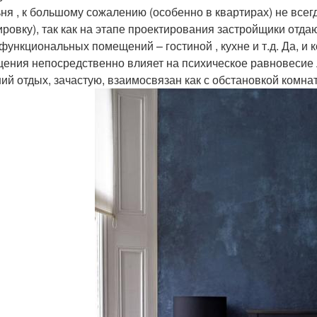
ня , к большому сожалению (особенно в квартирах) не все
ировку), так как на этапе проектирования застройщики отда
функциональных помещений – гостиной , кухне и т.д. Да, и
ения непосредственно влияет на психическое равновесие л
ий отдых, зачастую, взаимосвязан как с обстановкой комнат