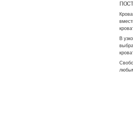
пос
Крова
вмест
кроват
В узк
выбра
крова
Свобо
любым