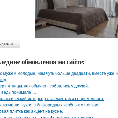
ь дальше →
ледние обновления на сайте:
с мужем молодые, нам чуть больше двадцати, вместе уже не
год.
ер пятницы, как обычно - собрались у друзей.
я ведь понимала ….
классический интерьер с элементами современного.
клюзивная кухня в благородных зелёных оттенках.
овая плитка как акцент на кухне.
сардная спальня с атмосферой уюта и тишины.