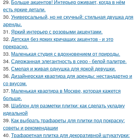
29.
Больше акцентов! Интерьер оживает, когда в нём
есть яркие детали.
30.
Универсальный, но не скучный: стильная двушка для
аренды.
31.
Яркий интерьер с розовыми акцентами.
32.
Детская без ярких кричащих акцентов - и это
прекрасно.
33.
Маленькая студия с вдохновением от природы.
34.
Сдержанная элегантность в серо - белой палитре.
35.
Смелая и живая однушка для яркой девушки.
36.
Дизайнерская квартира для аренды: нестандартно и
со вкусом.
37.
Маленькая квартира в Москве, которая кажется
больше.
38.
Шаблон для разметки плитки: как сделать укладку
идеальной
39.
Как выбрать трафареты для плитки под покраску:
советы и рекомендации
40.
Трафаретная плитка для декоративной штукатурки: