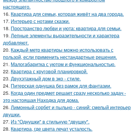
настоящего.
16.
Квартира для семьи, которая живёт на два города.
17.
Интерьер с нотами сказки.
18.
Пространство любви и уюта: квартира для семьи.
19.
Лепные элементы выразительности и характера
добавляют.
20.
Каждый метр квартиры можно использовать с
пользой, если применить нестандартные решения.
21.
Малогабаритка с уютом и функциональностью.
22.
Квартира с круговой планировкой.
23.
Двухэтажный дом в эко - стиле.
24.
Питерская однушка без рамок для фантазии.
25.
Когда один предмет решает сразу несколько задач -
это настоящая Находка для дома.
26.
Лимонный сорбет и пыльно - синий: смелый интерьер
двушки.
27.
Из "Однушки" в стильную "двушку".
28.
Квартира, где цвета лечат усталость.