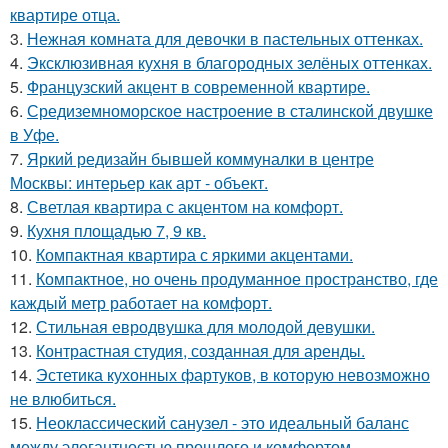
квартире отца.
3.
Нежная комната для девочки в пастельных оттенках.
4.
Эксклюзивная кухня в благородных зелёных оттенках.
5.
Французский акцент в современной квартире.
6.
Средиземноморское настроение в сталинской двушке
в Уфе.
7.
Яркий редизайн бывшей коммуналки в центре
Москвы: интерьер как арт - объект.
8.
Светлая квартира с акцентом на комфорт.
9.
Кухня площадью 7, 9 кв.
10.
Компактная квартира с яркими акцентами.
11.
Компактное, но очень продуманное пространство, где
каждый метр работает на комфорт.
12.
Стильная евродвушка для молодой девушки.
13.
Контрастная студия, созданная для аренды.
14.
Эстетика кухонных фартуков, в которую невозможно
не влюбиться.
15.
Неоклассический санузел - это идеальный баланс
между элегантностью прошлого и комфортом