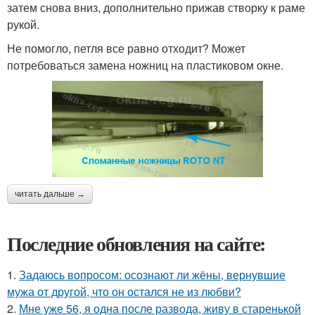
затем снова вниз, дополнительно прижав створку к раме
рукой.
Не помогло, петля все равно отходит? Может
потребоваться замена ножниц на пластиковом окне.
читать дальше →
Последние обновления на сайте:
1.
Задаюсь вопросом: осознают ли жёны, вернувшие
мужа от другой, что он остался не из любви?
2.
Мне уже 56, я одна после развода, живу в старенькой