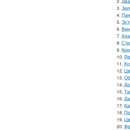
2.
Два
3.
Зел
4.
Пан
5.
Эст
6.
Вин
7.
Апа
8.
Сти
9.
Кро
10.
Яр
11.
Ку
12.
Цв
13.
Об
14.
До
15.
Та
16.
Да
17.
Ка
18.
По
19.
Цв
20.
Фр