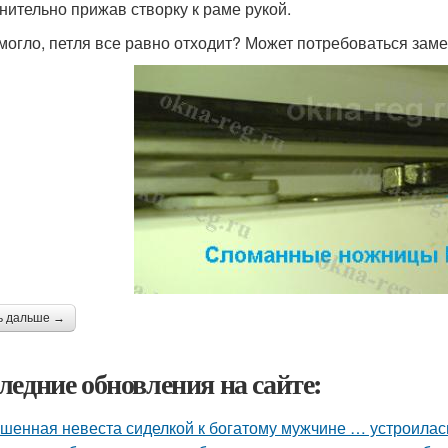
нительно прижав створку к раме рукой.
могло, петля все равно отходит? Может потребоваться заме
ь дальше →
ледние обновления на сайте:
шенная невеста сиделкой к богатому мужчине … устроилас