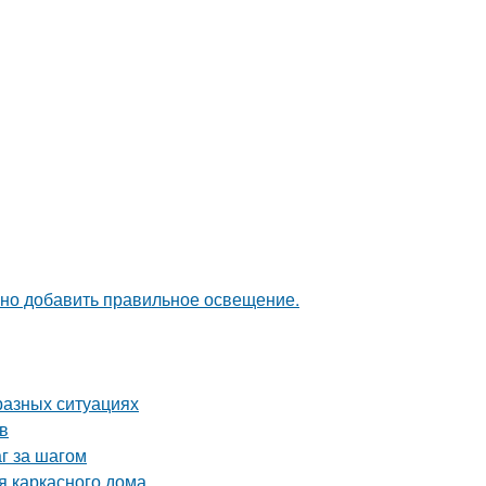
чно добавить правильное освещение.
разных ситуациях
в
г за шагом
я каркасного дома