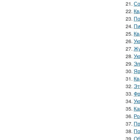
21.
Со
22.
Кв
23.
По
24.
Пи
25.
Кв
26.
Ую
27.
Жу
28.
Ую
29.
Эл
30.
Яр
31.
Кв
32.
Эт
33.
Фр
34.
Ую
35.
Ка
36.
Ро
37.
Пр
38.
По
39.
Об