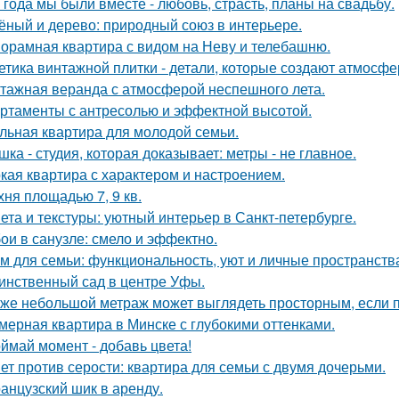
 года мы были вместе - любовь, страсть, планы на свадьбу.
ёный и дерево: природный союз в интерьере.
орамная квартира с видом на Неву и телебашню.
етика винтажной плитки - детали, которые создают атмосфе
тажная веранда с атмосферой неспешного лета.
ртаменты с антресолью и эффектной высотой.
льная квартира для молодой семьи.
шка - студия, которая доказывает: метры - не главное.
кая квартира с характером и настроением.
хня площадью 7, 9 кв.
ета и текстуры: уютный интерьер в Санкт-петербурге.
ои в санузле: смело и эффектно.
м для семьи: функциональность, уют и личные пространств
инственный сад в центре Уфы.
же небольшой метраж может выглядеть просторным, если п
мерная квартира в Минске с глубокими оттенками.
ймай момент - добавь цвета!
ет против серости: квартира для семьи с двумя дочерьми.
анцузский шик в аренду.