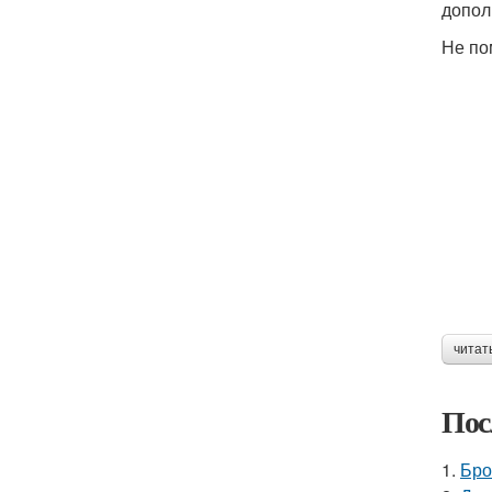
допол
Не по
читат
Пос
1.
Бро