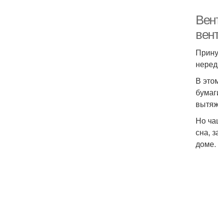
Вен
вен
Прину
нередк
В это
бумаг
вытяж
Но ча
сна, 
доме.