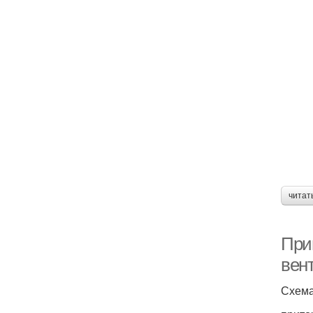
читат
При
вен
Схема