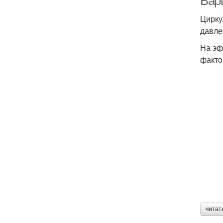
Вар
Цирку
давле
На эф
факто
читат