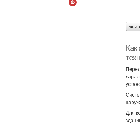
читат
Как
тех
Перед
харак
устан
Систе
наруж
Для к
здани