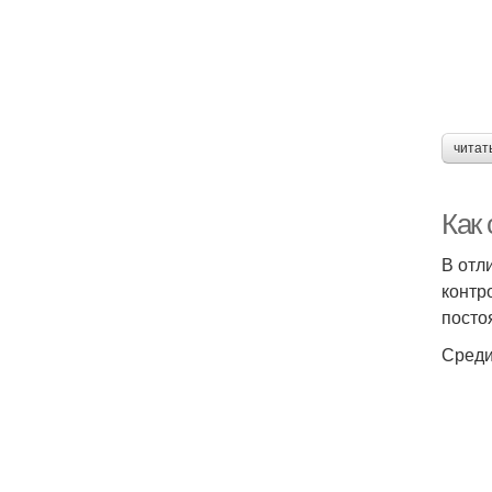
читат
Как
В отл
контр
посто
Среди