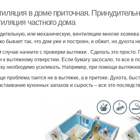
тиляция в доме приточная. Принудительн
тиляция частного дома
дительную, или механическую, вентиляцию многие хозяева
о бывает так, что дом уже и построен, и обжит, но духота не
м случае начните с проверки вытяжки . Сделать это просто.
и к вытяжному отверстию. Если бумагу засосало, то все в п
ку необходимо усиливать. Например, при помощи вытяжног
ще проблема таится не в вытяжке, а в притоке. Духота, бы
застаивание кухонных запахов и сырость – все это последс