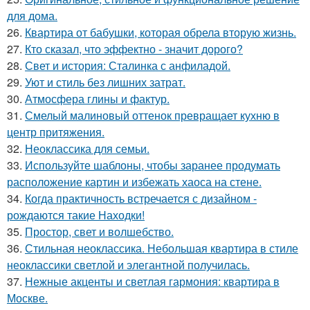
для дома.
26.
Квартира от бабушки, которая обрела вторую жизнь.
27.
Кто сказал, что эффектно - значит дорого?
28.
Свет и история: Сталинка с анфиладой.
29.
Уют и стиль без лишних затрат.
30.
Атмосфера глины и фактур.
31.
Смелый малиновый оттенок превращает кухню в
центр притяжения.
32.
Неоклассика для семьи.
33.
Используйте шаблоны, чтобы заранее продумать
расположение картин и избежать хаоса на стене.
34.
Когда практичность встречается с дизайном -
рождаются такие Находки!
35.
Простор, свет и волшебство.
36.
Стильная неоклассика. Небольшая квартира в стиле
неоклассики светлой и элегантной получилась.
37.
Нежные акценты и светлая гармония: квартира в
Москве.