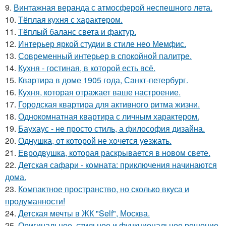
9.
Винтажная веранда с атмосферой неспешного лета.
10.
Тёплая кухня с характером.
11.
Тёплый баланс света и фактур.
12.
Интерьер яркой студии в стиле нео Мемфис.
13.
Современный интерьер в спокойной палитре.
14.
Кухня - гостиная, в которой есть всё.
15.
Квартира в доме 1905 года, Санкт-петербург.
16.
Кухня, которая отражает ваше настроение.
17.
Городская квартира для активного ритма жизни.
18.
Однокомнатная квартира с личным характером.
19.
Баухаус - не просто стиль, а философия дизайна.
20.
Однушка, от которой не хочется уезжать.
21.
Евродвушка, которая раскрывается в новом свете.
22.
Детская сафари - комната: приключения начинаются
дома.
23.
Компактное пространство, но сколько вкуса и
продуманности!
24.
Детская мечты в ЖК "Self", Москва.
25.
Оригинальное, стильное и функциональное решение