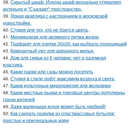
38.
Скрытый шкаф. Иногда шкаф визуально утяжеляет
интерьер и "Съедает" пространство.
39.
Яркая квартира с настроением в московской
новостройке.
40.
Студия для тех, кто не боится цвета.
41.
Минимализм для активного ритма жизни.
42.
Трафарет для плитки 30х30: как выбрать подходящий
43.
Компактный уют для арендного жилья.
44.
Дом для семьи из 5 человек: уют и разумная
классика.
45.
Какие парки или сады можно посетить
46.
Студия в стиле лофт: максимум воздуха и света.
47.
Какие культурные мероприятия для молодежи
48.
Какие местные рынки и торговые центры популярны
среди жителей
49.
Даже маленькая кухня может быть удобной!
50.
Как сделать поделки из пластмассовых бутылок:
простые и оригинальные идеи