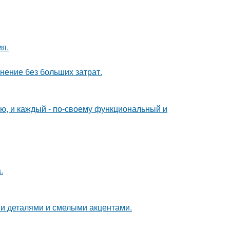
ия.
анение без больших затрат.
ю, и каждый - по-своему функциональный и
.
ми деталями и смелыми акцентами.