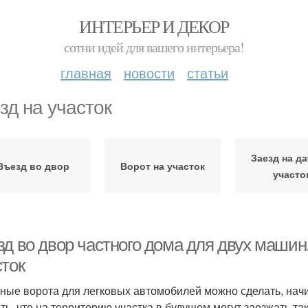
ИНТЕРЬЕР И ДЕКОР
сотни идей для вашего интерьера!
главная
новости
статьи
зд на участок
Заезд на д
Въезд во двор
Ворот на участок
участо
зд во двор частного дома для двух машин
сток
ные ворота для легковых автомобилей можно сделать, начин
ть, что на территорию участка в будущем могут заезжать та