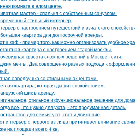
нная комната в алом цвете.
иватная мастер - спальня с собственным санузлом.
временный стильный интерьер.
терьер с настроением путешествий и азиатского спокойств
большая квартира для долгосрочной аренды.
от шкаф - пример того, как можно организовать удобное хр
егантная квартира с настроением старой москвы.
очевидная красота сложных решений в Москве - сити.
джия мечты. Два совершенно разных подхода к оформлени
ный.
тная евродвушка со стильными акцентами.
етлая квартира, которая дышит спокойствием.
анцузский шик в аренду.
игинальное, стильное и функциональное решение для дома
огда всё, что нужно для уюта, - это продуманная деталь.
остранство для семьи: уют, свет и движение.
от интерьер с первого взгляда притягивает внимание свои
же на площади всего 4 кв.