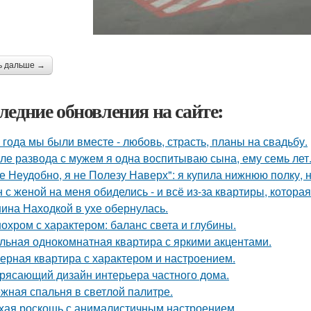
ь дальше →
ледние обновления на сайте:
 года мы были вместе - любовь, страсть, планы на свадьбу.
ле развода с мужем я одна воспитываю сына, ему семь лет
е Неудобно, я не Полезу Наверх": я купила нижнюю полку, н
 с женой на меня обиделись - и всё из-за квартиры, котора
ина Находкой в ухе обернулась.
охром с характером: баланс света и глубины.
льная однокомнатная квартира с яркими акцентами.
ерная квартира с характером и настроением.
рясающий дизайн интерьера частного дома.
жная спальня в светлой палитре.
хая роскошь с анималистичным настроением.