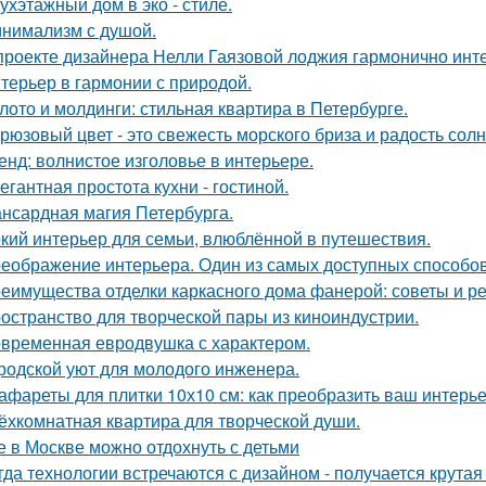
ухэтажный дом в эко - стиле.
нимализм с душой.
проекте дизайнера Нелли Гаязовой лоджия гармонично инт
терьер в гармонии с природой.
лото и молдинги: стильная квартира в Петербурге.
рюзовый цвет - это свежесть морского бриза и радость солн
енд: волнистое изголовье в интерьере.
егантная простота кухни - гостиной.
нсардная магия Петербурга.
кий интерьер для семьи, влюблённой в путешествия.
еображение интерьера. Один из самых доступных способов 
еимущества отделки каркасного дома фанерой: советы и р
остранство для творческой пары из киноиндустрии.
временная евродвушка с характером.
родской уют для молодого инженера.
афареты для плитки 10х10 см: как преобразить ваш интерь
ёхкомнатная квартира для творческой души.
е в Москве можно отдохнуть с детьми
гда технологии встречаются с дизайном - получается крутая