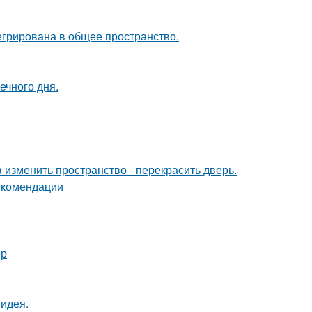
егрирована в общее пространство.
ечного дня.
изменить пространство - перекрасить дверь.
екомендации
ер
 идея.