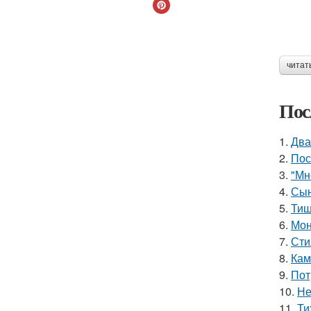
читат
Пос
1.
Два
2.
Пос
3.
"Мн
4.
Сын
5.
Тиш
6.
Мон
7.
Сти
8.
Кам
9.
Пот
10.
Не
11.
Ти