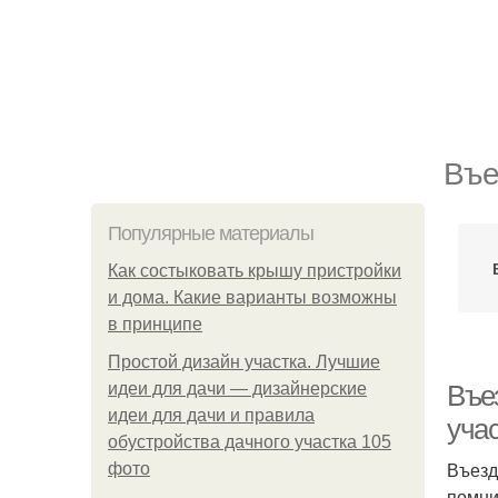
Въе
Популярные материалы
Как состыковать крышу пристройки
и дома. Какие варианты возможны
в принципе
Простой дизайн участка. Лучшие
идеи для дачи — дизайнерские
Въе
идеи для дачи и правила
уча
обустройства дачного участка 105
Въезд
фото
помни