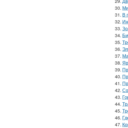
29.
Дв
30.
Ми
31.
В 
32.
Ин
33.
Зо
34.
Би
35.
Тр
36.
Эл
37.
Ма
38.
Яр
39.
Пр
40.
Пр
41.
Пр
42.
Со
43.
Го
44.
Тр
45.
Тр
46.
Гд
47.
Ко