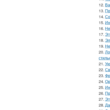
12.
Ва
13.
Пр
14.
Со
15.
Ин
16.
Не
17.
Эт
18.
Эл
19.
Не
20.
Ло
стиль
21.
Ую
22.
Св
23.
Фр
24.
Ор
25.
Ин
26.
Пр
27.
Эт
28.
Да