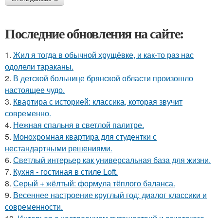
Последние обновления на сайте:
1.
Жил я тогда в обычной хрущёвке, и как-то раз нас
одолели тараканы.
2.
В детской больнице брянской области произошло
настоящее чудо.
3.
Квартира с историей: классика, которая звучит
современно.
4.
Нежная спальня в светлой палитре.
5.
Монохромная квартира для студентки с
нестандартными решениями.
6.
Светлый интерьер как универсальная база для жизни.
7.
Кухня - гостиная в стиле Loft.
8.
Серый + жёлтый: формула тёплого баланса.
9.
Весеннее настроение круглый год: диалог классики и
современности.