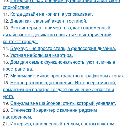
10.
Интерьер с настроением путешествий и азиатского
спокойствия.
11.
Когда дизайн не кричит, а успокаивает.
12.
Диван как главный акцент гостиной.
13.
Этот интерьер - пример того, как современный
дизайн может деликатно вписаться в исторический
контекст города.
14.
Баухаус - не просто стиль, а философия дизайна.
15.
Уютная небольшая квартира.
16.
Дом для семьи: функциональность, уют и личные
пространства.
17.
Минималистичное пространство в графитовых тонах.
18.
Нежно-розовое вдохновение. Интерьер в мягкой,
романтичной палитре создаёт ощущение лёгкости и
уюта.
19.
Санузлы вне шаблонов: стиль, который удивляет.
20.
Этнический характер с калининградским
настроением.
21.
Интерьер, наполненный теплом, светом и уютом.