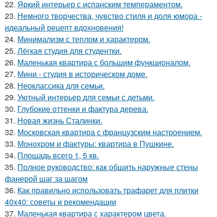
22.
Яркий интерьер с испанским темпераментом.
23.
Немного творчества, чувство стиля и доля юмора -
идеальный рецепт вдохновения!
24.
Минимализм с теплом и характером.
25.
Лёгкая студия для студентки.
26.
Маленькая квартира с большим функционалом.
27.
Мини - студия в историческом доме.
28.
Неоклассика для семьи.
29.
Уютный интерьер для семьи с детьми.
30.
Глубокие оттенки и фактура дерева.
31.
Новая жизнь Сталинки.
32.
Московская квартира с французским настроением.
33.
Монохром и фактуры: квартира в Пушкине.
34.
Площадь всего 1, 5 кв.
35.
Полное руководство: как обшить наружные стены
фанерой шаг за шагом
36.
Как правильно использовать трафарет для плитки
40x40: советы и рекомендации
37.
Маленькая квартира с характером цвета.