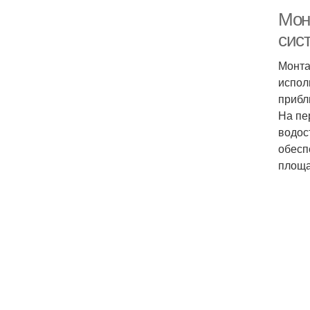
Мон
сис
Монта
испол
прибл
На пе
водос
обесп
площа