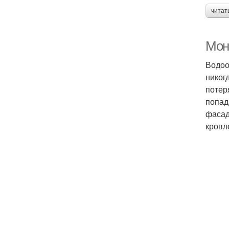
читат
Мон
Водоо
никог
потер
попад
фасад
кровл