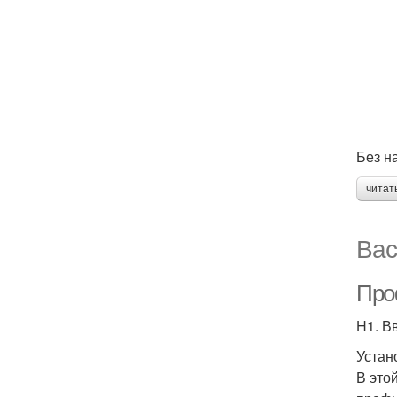
Без н
читат
Вас
Про
H1. В
Устан
В это