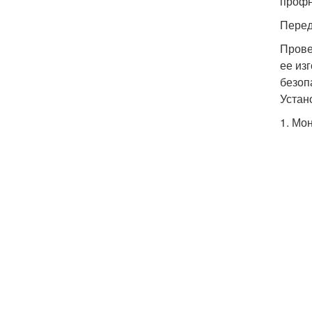
профн
Перед
Прове
ее из
безоп
Устан
1. Мо