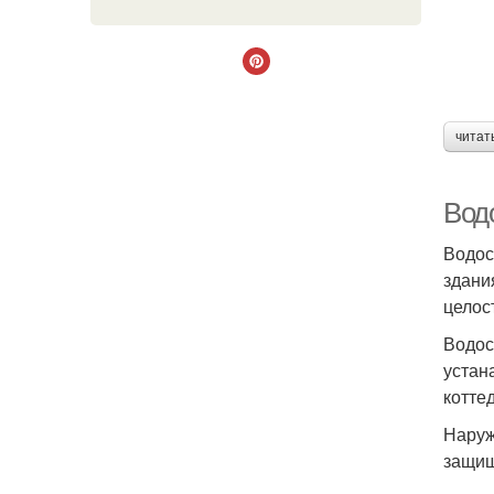
читат
Вод
Водос
здани
целос
Водос
устан
котте
Наруж
защищ