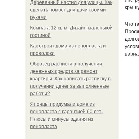
Деревянный настил для улицы. Как
крышу
сделать помост для дачи своими
руками
Что т
Комната 12 кв м. Дизайн маленькой
Профн
гостиной
долго
услов
Как строят дома из пенопласта и
вариа
проволоки
Образец расписки в получении
денежных средств за ремонт
квартиры. Как написать расписку в
получении денег за выполненные
работы?
Японцы придумали дома из
пенопласта с гарантией 60 лет..
Плюсы и минусы здания из
пенопласта