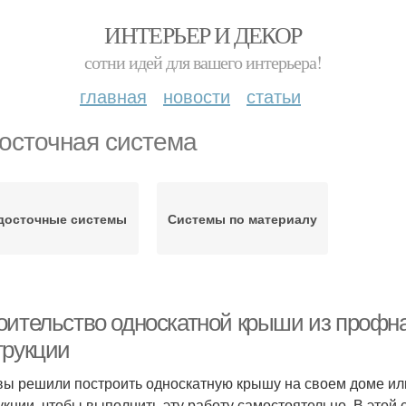
ИНТЕРЬЕР И ДЕКОР
сотни идей для вашего интерьера!
главная
новости
статьи
осточная система
досточные системы
Системы по материалу
оительство односкатной крыши из профн
трукции
вы решили построить односкатную крышу на своем доме или
укции, чтобы выполнить эту работу самостоятельно. В этой 