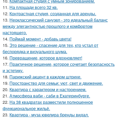
10.
Компактная студия с умным зонированием.
11.
На площади всего 32 кв.
12.
Контрастная студия, созданная для аренды.
13.
Неоклассический санузел - это идеальный баланс
между элегантностью прошлого и комфортом
настоящего.
14.
Поймай момент - добавь цвета!
15.
Это решение - спасение для тех, кто устал от
беспорядка и визуального шума.
16.
Превращение, которое вдохновляет!
17.
Практичное решение, которое сочетает безопасность
и эстетику.
18.
Парижский акцент в каждом штрихе.
19.
Пространство для семьи: уют, свет и движение.
20.
Квартира с характером и настроением.
21.
Атмосфера ваби - саби в Екатеринбурге.
22.
На 38 квадратах разместили полноценное
функциональное жильё.
23.
Квартира - муза ювелира бренды видал.