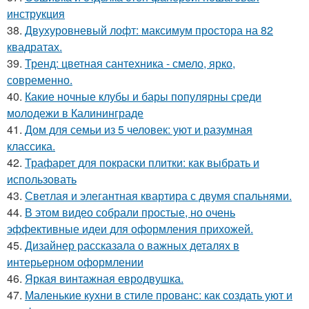
инструкция
38.
Двухуровневый лофт: максимум простора на 82
квадратах.
39.
Тренд: цветная сантехника - смело, ярко,
современно.
40.
Какие ночные клубы и бары популярны среди
молодежи в Калининграде
41.
Дом для семьи из 5 человек: уют и разумная
классика.
42.
Трафарет для покраски плитки: как выбрать и
использовать
43.
Светлая и элегантная квартира с двумя спальнями.
44.
В этом видео собрали простые, но очень
эффективные идеи для оформления прихожей.
45.
Дизайнер рассказала о важных деталях в
интерьерном оформлении
46.
Яркая винтажная евродвушка.
47.
Маленькие кухни в стиле прованс: как создать уют и