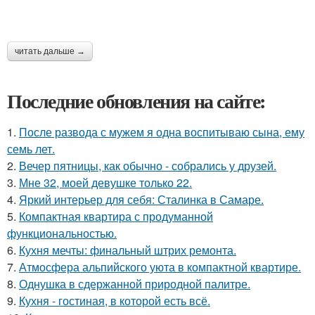
читать дальше →
Последние обновления на сайте:
1.
После развода с мужем я одна воспитываю сына, ему
семь лет.
2.
Вечер пятницы, как обычно - собрались у друзей.
3.
Мне 32, моей девушке только 22.
4.
Яркий интерьер для себя: Сталинка в Самаре.
5.
Компактная квартира с продуманной
функциональностью.
6.
Кухня мечты: финальный штрих ремонта.
7.
Атмосфера альпийского уюта в компактной квартире.
8.
Однушка в сдержанной природной палитре.
9.
Кухня - гостиная, в которой есть всё.