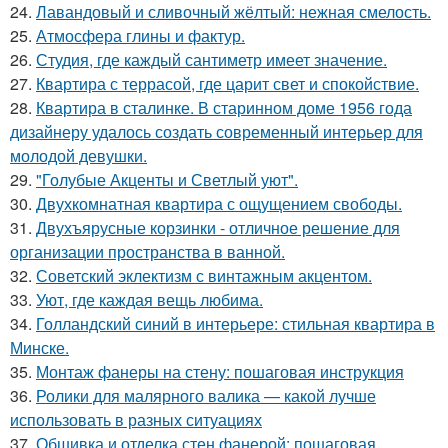
24.
Лавандовый и сливочный жёлтый: нежная смелость.
25.
Атмосфера глины и фактур.
26.
Студия, где каждый сантиметр имеет значение.
27.
Квартира с террасой, где царит свет и спокойствие.
28.
Квартира в сталинке. В старинном доме 1956 года
дизайнеру удалось создать современный интерьер для
молодой девушки.
29.
"Голубые Акценты и Светлый уют".
30.
Двухкомнатная квартира с ощущением свободы.
31.
Двухъярусные корзинки - отличное решение для
организации пространства в ванной.
32.
Советский эклектизм с винтажным акцентом.
33.
Уют, где каждая вещь любима.
34.
Голландский синий в интерьере: стильная квартира в
Минске.
35.
Монтаж фанеры на стену: пошаговая инструкция
36.
Ролики для малярного валика — какой лучше
использовать в разных ситуациях
37.
Обшивка и отделка стен фанерой: пошаговая