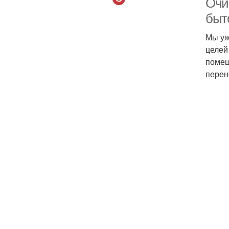
Очи
быт
Мы уж
целей
помещ
перен