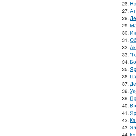
26.
Но
27.
Ат
28.
Лё
29.
Ма
30.
Ин
31.
Об
32.
Ак
33.
"Г
34.
Бо
35.
Яр
36.
Па
37.
Де
38.
Уд
39.
Пр
40.
Вт
41.
Яр
42.
Ка
43.
Эл
44.
Ко