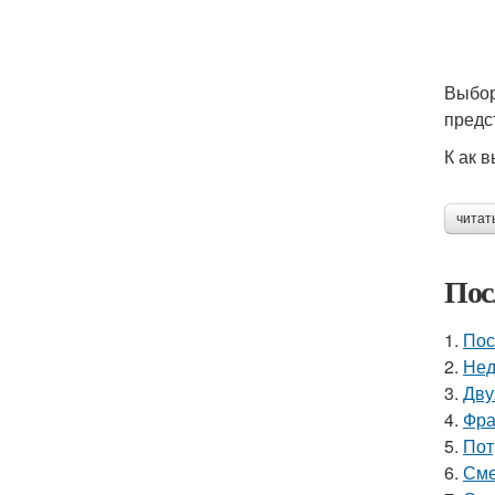
Выбор
предс
К ак 
читат
Пос
1.
Пос
2.
Нед
3.
Дву
4.
Фра
5.
Пот
6.
Сме