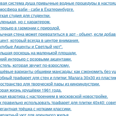
вая система душа привычные водные процедуры в настоя
мосфера ваби - саби в Екатеринбурге.
гкая студия для студентки.
ленькая, но с характером.
терьер в гармонии с природой.
ычная стена может превратиться в арт - объект, если добав
цент, который всегда в центре внимания.
олубые Акценты и Светлый уют".
льшая роскошь на маленькой площади.
кий интерьер с розовыми акцентами.
стель, которая звучит по-взрослому.
шёвые варианты обшивки мансарды: как сэкономить без у
обный трафарет для стен и плитки: Малага 30х30 из пласти
остранство для творческой пары из киноиндустрии.
орая жизнь хрущёвки 1961 года.
кая квартира с настроением в московской новостройке.
к правильно использовать трафарет для плитки 40x40: сов
егантная трёшка с нотками классики.
мпактный уют для арендного жилья.