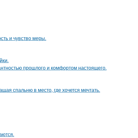
ость и чувство меры.
йки.
гантностью прошлого и комфортом настоящего.
щая спальню в место, где хочется мечтать.
аются.