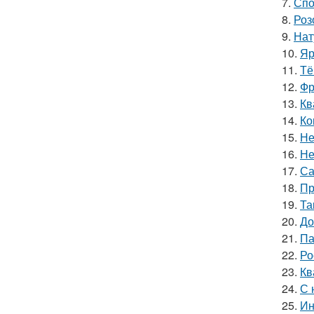
7.
Спо
8.
Роз
9.
Нат
10.
Яр
11.
Тё
12.
Фр
13.
Кв
14.
Ко
15.
Не
16.
Не
17.
Са
18.
Пр
19.
Та
20.
До
21.
Па
22.
Ро
23.
Кв
24.
С 
25.
Ин