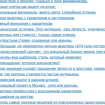
койствие в деталях: спальня в духе минимализма.
овая плитка как акцент на кухне.
уральные материалы, много света, спокойные оттенки.
кая квартира с характером и настроением.
мный монохром с характером.
анцузская эстетика. Этот интерьер - про лёгкость, утончённ
артира для студента - только самое нужное.
нтрастная студия, созданная для аренды.
большая, но невероятно уютная квартира 1974 года постро
оклассический санузел - это идеальный баланс между эле
нузлы вне шаблонов: стиль, который удивляет.
евращение, которое вдохновляет!
кое решение создаёт ощущение лёгкости и простора, превра
м, где картины становятся частью интерьера.
рижский акцент в каждом штрихе.
скошный проект в Москва - сити для аренды.
артира профессора с изысканным характером.
намёком на винтаж.
огда самые удачные решения из повседневных задач рожд