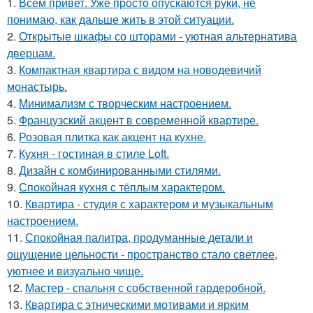
1.
Всем привет. Уже просто опускаются руки, не
понимаю, как дальше жить в этой ситуации.
2.
Открытые шкафы со шторами - уютная альтернатива
дверцам.
3.
Компактная квартира с видом на новодевичий
монастырь.
4.
Минимализм с творческим настроением.
5.
Французский акцент в современной квартире.
6.
Розовая плитка как акцент на кухне.
7.
Кухня - гостиная в стиле Loft.
8.
Дизайн с комбинированными стилями.
9.
Спокойная кухня с тёплым характером.
10.
Квартира - студия с характером и музыкальным
настроением.
11.
Спокойная палитра, продуманные детали и
ощущение цельности - пространство стало светлее,
уютнее и визуально чище.
12.
Мастер - спальня с собственной гардеробной.
13.
Квартира с этническими мотивами и ярким