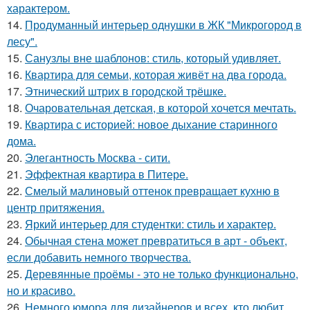
характером.
14.
Продуманный интерьер однушки в ЖК "Микрогород в
лесу".
15.
Санузлы вне шаблонов: стиль, который удивляет.
16.
Квартира для семьи, которая живёт на два города.
17.
Этнический штрих в городской трёшке.
18.
Очаровательная детская, в которой хочется мечтать.
19.
Квартира с историей: новое дыхание старинного
дома.
20.
Элегантность Москва - сити.
21.
Эффектная квартира в Питере.
22.
Смелый малиновый оттенок превращает кухню в
центр притяжения.
23.
Яркий интерьер для студентки: стиль и характер.
24.
Обычная стена может превратиться в арт - объект,
если добавить немного творчества.
25.
Деревянные проёмы - это не только функционально,
но и красиво.
26.
Немного юмора для дизайнеров и всех, кто любит