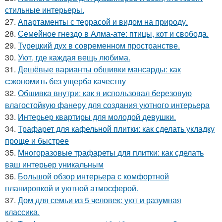
стильные интерьеры.
27.
Апартаменты с террасой и видом на природу.
28.
Семейное гнездо в Алма-ате: птицы, кот и свобода.
29.
Турецкий дух в современном пространстве.
30.
Уют, где каждая вещь любима.
31.
Дешёвые варианты обшивки мансарды: как
сэкономить без ущерба качеству
32.
Обшивка внутри: как я использовал березовую
влагостойкую фанеру для создания уютного интерьера
33.
Интерьер квартиры для молодой девушки.
34.
Трафарет для кафельной плитки: как сделать укладку
проще и быстрее
35.
Многоразовые трафареты для плитки: как сделать
ваш интерьер уникальным
36.
Большой обзор интерьера с комфортной
планировкой и уютной атмосферой.
37.
Дом для семьи из 5 человек: уют и разумная
классика.