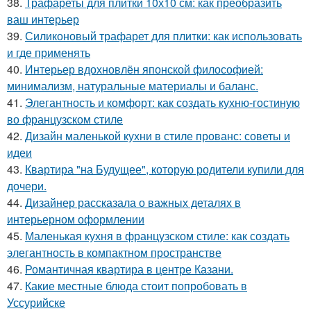
38.
Трафареты для плитки 10х10 см: как преобразить
ваш интерьер
39.
Силиконовый трафарет для плитки: как использовать
и где применять
40.
Интерьер вдохновлён японской философией:
минимализм, натуральные материалы и баланс.
41.
Элегантность и комфорт: как создать кухню-гостиную
во французском стиле
42.
Дизайн маленькой кухни в стиле прованс: советы и
идеи
43.
Квартира "на Будущее", которую родители купили для
дочери.
44.
Дизайнер рассказала о важных деталях в
интерьерном оформлении
45.
Маленькая кухня в французском стиле: как создать
элегантность в компактном пространстве
46.
Романтичная квартира в центре Казани.
47.
Какие местные блюда стоит попробовать в
Уссурийске